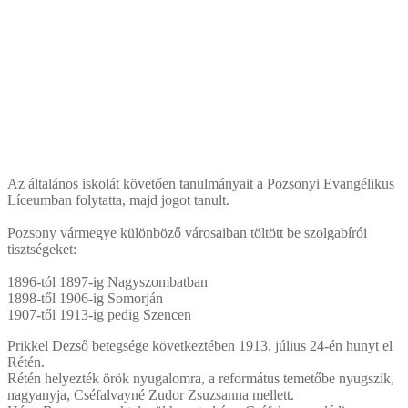
Az általános iskolát követően tanulmányait a Pozsonyi Evangélikus
Líceumban folytatta, majd jogot tanult.
Pozsony vármegye különböző városaiban töltött be szolgabírói
tisztségeket:
1896-tól 1897-ig Nagyszombatban
1898-től 1906-ig Somorján
1907-től 1913-ig pedig Szencen
Prikkel Dezső betegsége következtében 1913. július 24-én hunyt el
Rétén.
Rétén helyezték örök nyugalomra, a református temetőbe nyugszik,
nagyanyja, Cséfalvayné Zudor Zsuzsanna mellett.