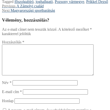
Tagged
főszolgabíró
,
joghallgató
,
Pozsony vármegye
,
Prikkel Dezső
Bejegyzés
Previous
Previous
A Zámolyi család
Next
post:
Next
Magyarországi sportbarátság
navigáció
post:
Vélemény, hozzászólás?
Az e-mail címet nem tesszük közzé.
A kötelező mezőket
*
karakterrel jelöltük
Hozzászólás
*
Név
*
E-mail cím
*
Honlap