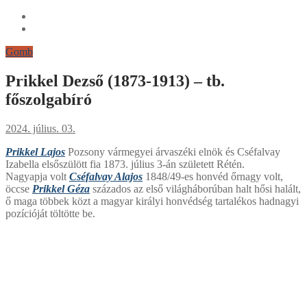
Gomb
Prikkel Dezső (1873-1913) – tb.
főszolgabíró
2024. július. 03.
Prikkel Lajos
Pozsony vármegyei árvaszéki elnök és Cséfalvay
Izabella elsőszülött fia 1873. július 3-án született Rétén.
Nagyapja volt
Cséfalvay Alajos
1848/49-es honvéd őrnagy volt,
öccse
Prikkel Géza
százados az első világháborúban halt hősi halált,
ő maga többek közt a magyar királyi honvédség tartalékos hadnagyi
pozícióját töltötte be.