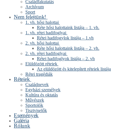
Családfakutatás
Archívum
Sport
Nem felejtünk!
1. vh. hősi halottai
Réte hősi halottaink listája – 1. vh.
1. vh. rétei hadifoglyai
Rétei hadifogylok listája – 1.vh
2. vh. hősi halottai
Réte hősi halottaink listája – 2. vh.
2. vh. rétei hadifoglyai
Rétei hadifoglyok listája – 2. vh
Elüldözött réteiek
Az elüldözött és kitelepített réteiek listája
Rétei tragédiák
Réteiek
Családnevek
Egyházi személyek
Kultúra és oktatás
Művészek
Sportolók
Tisztviselők
Események
Galéria
Rólunk