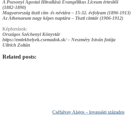
A Pozsonyi Ágostai Hitvallású Evangélikus Líceum értesítői
(1882-1890)
Magyarország tiszti cím- és névtára – 15-32. évfolyam (1896-1913)
Az Athenaeum nagy képes naptára – Tiszti címtár (1906-1912)
Képforrások:
Országos Széchenyi Könyvtár
https://emlekhelyek.csemadok.sk/ – Neszméry István fotója
Ullrich Zoltán
Related posts:
Cséfalvay Alajos – lovassági százados