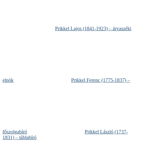
Prikkel Lajos (1841-1923) – árvaszéki
elnök
Prikkel Ferenc (1775-1837) –
főszolgabíró
Prikkel László (1737-
1831) – táblabíró