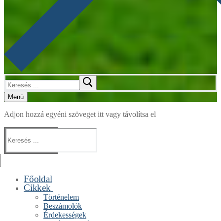
Keresése:
Menü
Adjon hozzá egyéni szöveget itt vagy távolítsa el
Keresése:
Főoldal
Cikkek
Történelem
Beszámolók
Érdekességek