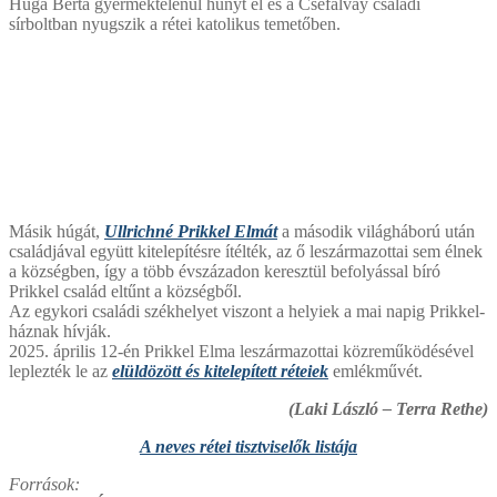
Húga Berta gyermektelenül hunyt el és a Cséfalvay családi
sírboltban nyugszik a rétei katolikus temetőben.
Másik húgát,
Ullrichné Prikkel Elmát
a második világháború után
családjával együtt kitelepítésre ítélték, az ő leszármazottai sem élnek
a községben, így a több évszázadon keresztül befolyással bíró
Prikkel család eltűnt a községből.
Az egykori családi székhelyet viszont a helyiek a mai napig Prikkel-
háznak hívják.
2025. április 12-én Prikkel Elma leszármazottai közreműködésével
leplezték le az
elüldözött és kitelepített réteiek
emlékművét.
(Laki László – Terra Rethe)
A neves rétei tisztviselők listája
Források: