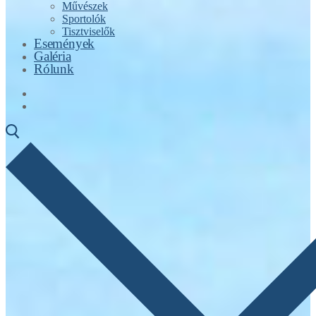
Művészek
Sportolók
Tisztviselők
Események
Galéria
Rólunk