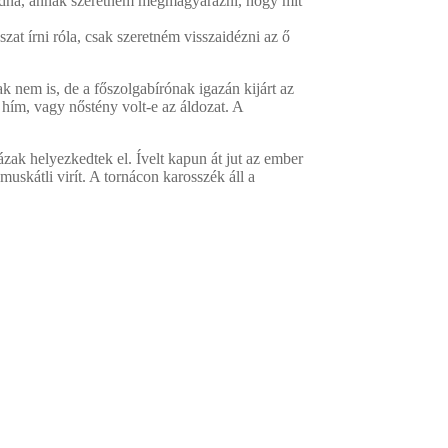
tudna, annak szeretném megmagyarázni, hogy mit
t írni róla, csak szeretném visszaidézni az ő
 nem is, de a főszolgabírónak igazán kijárt az
 hím, vagy nőstény volt-e az áldozat. A
ázak helyezkedtek el. Ívelt kapun át jut az ember
muskátli virít. A tornácon karosszék áll a