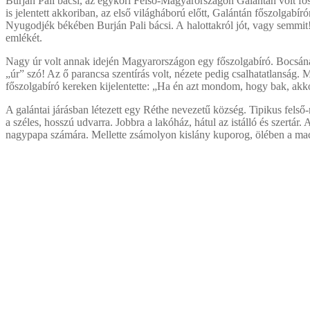
Burján Pali bácsi, az egykori Felső-Magyarországon Galántán volt f
is jelentett akkoriban, az első világháború előtt, Galántán főszolgabíró
Nyugodjék békében Burján Pali bácsi. A halottakról jót, vagy semmit
emlékét.
Nagy úr volt annak idején Magyarországon egy főszolgabíró. Bocsánat
„úr” szó! Az ő parancsa szentírás volt, nézete pedig csalhatatlanság. 
főszolgabíró kereken kijelentette: „Ha én azt mondom, hogy bak, akko
A galántai járásban létezett egy Réthe nevezetű község. Tipikus felső-
a széles, hosszú udvarra. Jobbra a lakóház, hátul az istálló és szertá
nagypapa számára. Mellette zsámolyon kislány kuporog, ölében a ma