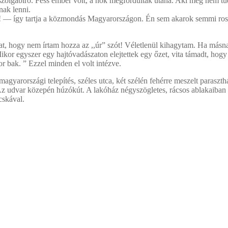
őszolgabíró. Fess ember volt, a nők megfordultak utána. Aki meg nem 
nak lenni.
! — így tartja a közmondás Magyarországon. Én sem akarok semmi rossza
, hogy nem írtam hozza az ,,úr” szót! Véletlenül kihagytam. Ha másnak
Mikor egyszer egy hajtóvadászaton elejtettek egy őzet, vita támadt, hogy
r bak. ” Ezzel minden el volt intézve.
magyarországi telepítés, széles utca, két szélén fehérre meszelt paraszth
r. Az udvar közepén húzókút. A lakóház négyszögletes, rácsos ablakaiban 
cskával.