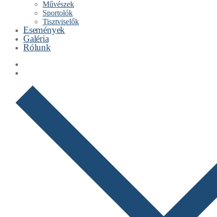
Művészek
Sportolók
Tisztviselők
Események
Galéria
Rólunk