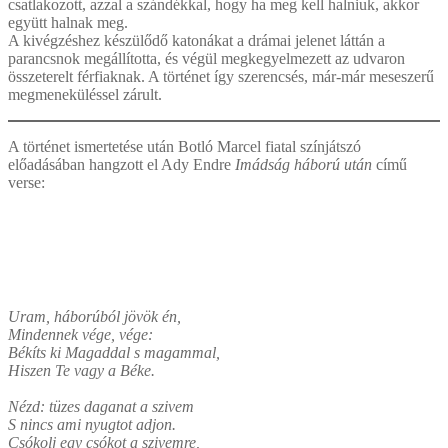
csatlakozott, azzal a szándékkal, hogy ha meg kell halniuk, akkor
együtt halnak meg.
A kivégzéshez készülődő katonákat a drámai jelenet láttán a
parancsnok megállította, és végül megkegyelmezett az udvaron
összeterelt férfiaknak. A történet így szerencsés, már-már meseszerű
megmeneküléssel zárult.
A történet ismertetése után Botló Marcel fiatal színjátszó
előadásában hangzott el Ady Endre
Imádság háború után
című
verse:
Uram, háborúból jövök én,
Mindennek vége, vége:
Békíts ki Magaddal s magammal,
Hiszen Te vagy a Béke.
Nézd: tüzes daganat a szivem
S nincs ami nyugtot adjon.
Csókolj egy csókot a szivemre,