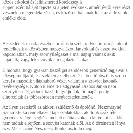
közös erkölcsi és lelkiismereti kötelesség is.
Éppen ezért háláját fejezte ki a jelenlévőknek, amiért évről évre részt
vesznek a megemlékezésen, és közösen hajtanak fejet az áldozatok
emléke előtt.
Beszédének másik részében arról is beszélt, milyen információkkal
rendelkezik a községben meggyalázott lányokkal és asszonyokkal
kapcsolatban, mely szörnyűségeket a mai napig vannak akik
tagadják, vagy lekicsinylik a megaláztatásukat.
Elmondta, hogy gyakran beszélget az idősebb generáció tagjaival a
község múltjáról, és ezekben az elbeszélésekben többször is szóba
kerül a második világháború vége, valamint a szovjet katonák
tevékenysége. Külön kiemelte Fadgyasné Drahos Janka néni
szörnyű esetét, akinek házát felgyújtották, őt magát pedig
elhurcolták és többszörösen megbecstelenítették.
Az ilyen esetekről az akkori szülésznő és ápolónő, Neszméryné
Szitka Etelka rendelkezett tapasztalatokkal, aki több száz rétei
gyermek világra segítése mellett ellátta azokat a lányokat is, akik
nem tudtak elrejtőzni a szovjet katonák elől. Az ő történeteit lánya,
özv. Macsiczáné Neszméry Ilonka osztotta meg.