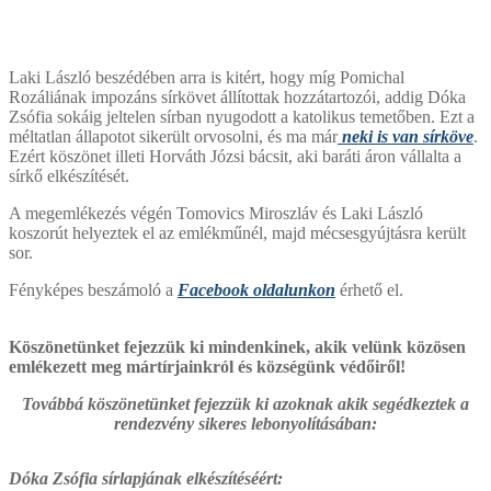
Laki László beszédében arra is kitért, hogy míg Pomichal
Rozáliának impozáns sírkövet állítottak hozzátartozói, addig Dóka
Zsófia sokáig jeltelen sírban nyugodott a katolikus temetőben. Ezt a
méltatlan állapotot sikerült orvosolni, és ma már
neki is van sírköve
.
Ezért köszönet illeti Horváth Józsi bácsit, aki baráti áron vállalta a
sírkő elkészítését.
A megemlékezés végén Tomovics Miroszláv és Laki László
koszorút helyeztek el az emlékműnél, majd mécsesgyújtásra került
sor.
Fényképes beszámoló a
Facebook oldalunkon
érhető el.
Köszönetünket fejezzük ki mindenkinek, akik velünk közösen
emlékezett meg mártírjainkról és községünk védőiről!
Továbbá köszönetünket fejezzük ki azoknak akik segédkeztek a
rendezvény sikeres lebonyolításában:
Dóka Zsófia sírlapjának elkészítéséért: