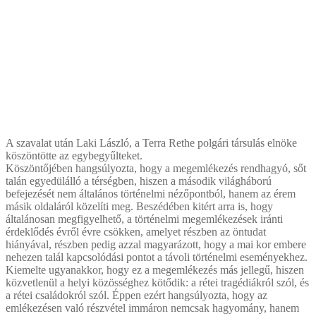
A szavalat után Laki László, a Terra Rethe polgári társulás elnöke
köszöntötte az egybegyűlteket.
Köszöntőjében hangsúlyozta, hogy a megemlékezés rendhagyó, sőt
talán egyedülálló a térségben, hiszen a második világháború
befejezését nem általános történelmi nézőpontból, hanem az érem
másik oldaláról közelíti meg. Beszédében kitért arra is, hogy
általánosan megfigyelhető, a történelmi megemlékezések iránti
érdeklődés évről évre csökken, amelyet részben az öntudat
hiányával, részben pedig azzal magyarázott, hogy a mai kor embere
nehezen talál kapcsolódási pontot a távoli történelmi eseményekhez.
Kiemelte ugyanakkor, hogy ez a megemlékezés más jellegű, hiszen
közvetlenül a helyi közösséghez kötődik: a rétei tragédiákról szól, és
a rétei családokról szól. Éppen ezért hangsúlyozta, hogy az
emlékezésen való részvétel immáron nemcsak hagyomány, hanem