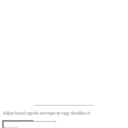
__________________________
Adjon hozzá egyéni szöveget itt vagy távolítsa el
Keresése: