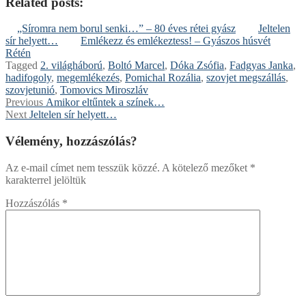
Related posts:
„Síromra nem borul senki…” – 80 éves rétei gyász
Jeltelen
sír helyett…
Emlékezz és emlékeztess! – Gyászos húsvét
Rétén
Tagged
2. világháború
,
Boltó Marcel
,
Dóka Zsófia
,
Fadgyas Janka
,
hadifogoly
,
megemlékezés
,
Pomichal Rozália
,
szovjet megszállás
,
szovjetunió
,
Tomovics Miroszláv
Bejegyzés
Previous
Previous
Amikor eltűntek a színek…
Next
post:
Next
Jeltelen sír helyett…
navigáció
post:
Vélemény, hozzászólás?
Az e-mail címet nem tesszük közzé.
A kötelező mezőket
*
karakterrel jelöltük
Hozzászólás
*