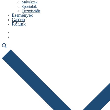
Művészek
Sportolók
Tisztviselők
Események
Galéria
Rólunk