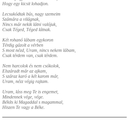
Hogy egy kicsit lohadjon.
Lecsukódtak bús, nagy szemeim
Számára a világnak,
Nincs már nekik látni valójuk,
Csak Téged, Téged látnak.
Két rohanó lábam egykoron
Térdig gázolt a vérben
S most nézd, Uram, nincs nekem lábam,
Csak térdem van, csak térdem.
Nem harcolok és nem csókolok,
Elszáradt már az ajkam,
S száraz karó a két karom már,
Uram, nézz végig rajtam.
Uram, láss meg Te is engemet,
Mindennek vége, vége.
Békíts ki Magaddal s magammal,
Hiszen Te vagy a Béke.