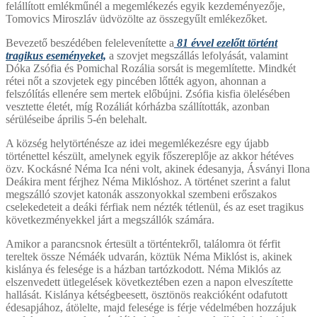
felállított emlékműnél a megemlékezés egyik kezdeményezője,
Tomovics Miroszláv üdvözölte az összegyűlt emlékezőket.
Bevezető beszédében felelevenítette a
81 évvel ezelőtt történt
tragikus eseményeket,
a szovjet megszállás lefolyását, valamint
Dóka Zsófia és Pomichal Rozália sorsát is megemlítette. Mindkét
rétei nőt a szovjetek egy pincében lőtték agyon, ahonnan a
felszólítás ellenére sem mertek előbújni. Zsófia kisfia ölelésében
vesztette életét, míg Rozáliát kórházba szállították, azonban
sérüléseibe április 5-én belehalt.
A község helytörténésze az idei megemlékezésre egy újabb
történettel készült, amelynek egyik főszereplője az akkor hétéves
özv. Kockásné Néma Ica néni volt, akinek édesanyja, Ásványi Ilona
Deákira ment férjhez Néma Miklóshoz. A történet szerint a falut
megszálló szovjet katonák asszonyokkal szembeni erőszakos
cselekedeteit a deáki férfiak nem nézték tétlenül, és az eset tragikus
következményekkel járt a megszállók számára.
Amikor a parancsnok értesült a történtekről, találomra öt férfit
tereltek össze Némáék udvarán, köztük Néma Miklóst is, akinek
kislánya és felesége is a házban tartózkodott. Néma Miklós az
elszenvedett ütlegelések következtében ezen a napon elveszítette
hallását. Kislánya kétségbeesett, ösztönös reakcióként odafutott
édesapjához, átölelte, majd felesége is férje védelmében hozzájuk