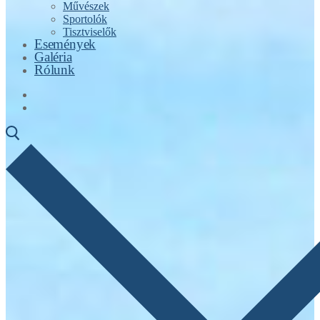
Művészek
Sportolók
Tisztviselők
Események
Galéria
Rólunk