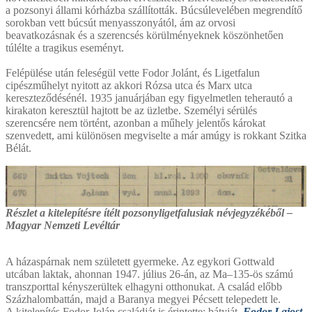
a pozsonyi állami kórházba szállították. Búcsúlevelében megrendítő
sorokban vett búcsút menyasszonyától, ám az orvosi
beavatkozásnak és a szerencsés körülményeknek köszönhetően
túlélte a tragikus eseményt.
Felépülése után feleségül vette Fodor Jolánt, és Ligetfalun
cipészműhelyt nyitott az akkori Rózsa utca és Marx utca
kereszteződésénél. 1935 januárjában egy figyelmetlen teherautó a
kirakaton keresztül hajtott be az üzletbe. Személyi sérülés
szerencsére nem történt, azonban a műhely jelentős károkat
szenvedett, ami különösen megviselte a már amúgy is rokkant Szitka
Bélát.
Részlet a kitelepítésre ítélt pozsonyligetfalusiak névjegyzékéből –
Magyar Nemzeti Levéltár
A házaspárnak nem született gyermeke. Az egykori Gottwald
utcában laktak, ahonnan 1947. július 26-án, az Ma–135-ös számú
transzporttal kényszerültek elhagyni otthonukat. A család előbb
Százhalombattán, majd a Baranya megyei Pécsett telepedett le.
A kitelepítés Fodor Jolán családját is érintette: bátyját,
Fodor Lajost