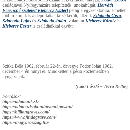
családjával Nyíregyházára telepítették, unokahúgát,
Horváth
Ferencné született Klebercz Esztert
pedig Hegyeshalomra. Emellett
több rokonuk is a deportáltak közé került, köztük
Szloboda Géza
,
Szloboda Lajos
és
Szloboda Jolán
, valamint
Klebercz Károly
és
Klebercz Eszter
is családjaikkal együtt.
Szitka Béla 1962. február 22-én, özvegye Fodor Jolán 1982.
december 4-én hunyt el. Mindketten a pécsi köztemetőben
nyugszanak.
(Laki László – Terra Rethe)
Források:
https://adatbank.sk/
https://adatbazisokonline.mnl.gov.hu/
https://billiongraves.com/
https://www.findagrave.com/
https://magyarorszag.hu/