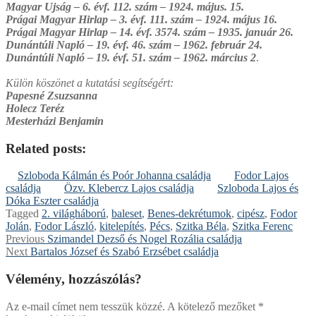
Magyar Ujság – 6. évf. 112. szám – 1924. május. 15.
Prágai Magyar Hirlap – 3. évf. 111. szám – 1924. május 16.
Prágai Magyar Hirlap – 14. évf. 3574. szám – 1935. január 26.
Dunántúli Napló – 19. évf. 46. szám – 1962. február 24.
Dunántúli Napló – 19. évf. 51. szám – 1962. március 2
.
Külön köszönet a kutatási segítségért:
Papesné Zsuzsanna
Holecz Teréz
Mesterházi Benjamin
Related posts:
Szloboda Kálmán és Poór Johanna családja
Fodor Lajos
családja
Özv. Klebercz Lajos családja
Szloboda Lajos és
Dóka Eszter családja
Tagged
2. világháború
,
baleset
,
Benes-dekrétumok
,
cipész
,
Fodor
Jolán
,
Fodor László
,
kitelepítés
,
Pécs
,
Szitka Béla
,
Szitka Ferenc
Bejegyzés
Previous
Previous
Szimandel Dezső és Nogel Rozália családja
Next
post:
Next
Bartalos József és Szabó Erzsébet családja
navigáció
post:
Vélemény, hozzászólás?
Az e-mail címet nem tesszük közzé.
A kötelező mezőket
*