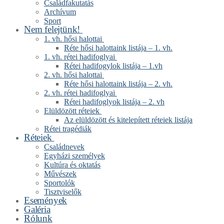
Családfakutatás
Archívum
Sport
Nem felejtünk!
1. vh. hősi halottai
Réte hősi halottaink listája – 1. vh.
1. vh. rétei hadifoglyai
Rétei hadifogylok listája – 1.vh
2. vh. hősi halottai
Réte hősi halottaink listája – 2. vh.
2. vh. rétei hadifoglyai
Rétei hadifoglyok listája – 2. vh
Elüldözött réteiek
Az elüldözött és kitelepített réteiek listája
Rétei tragédiák
Réteiek
Családnevek
Egyházi személyek
Kultúra és oktatás
Művészek
Sportolók
Tisztviselők
Események
Galéria
Rólunk