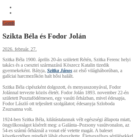
Gomb
Szikta Béla és Fodor Jolán
2026. február. 27.
Szitka Béla 1900. április 20-án született Rétén, Szitka Ferenc helyi
takács és a csesztei származású Köszecz Katalin tizedik
gyermekeként. Bátyja,
Szitka János
az első világháborúban, a
galíciai harcmezőkön halt hősi halált.
Szitka Béla cipészként dolgozott, és menyasszonyával, Fodor
Jolánnal tervezte közös életét. Fodor Jolán 1893. november 22-én
született Pusztafödémesen, egy vasúti őrházban, mivel édesapja,
Fodor László ott teljesített szolgálatot; édesanyja Szloboda
Zsuzsanna volt.
1924-ben Szitka Béla, kilátástalannak vélt egészségi állapota miatt,
öngyilkosságot kísérelt meg: a Galánta–Pozsony vasútvonalon, az
54-es számú őrháznál a vonat elé vetette magát. A baleset
következtében mindkét lábát elveszítette. Életveszélyes sérülésekkel