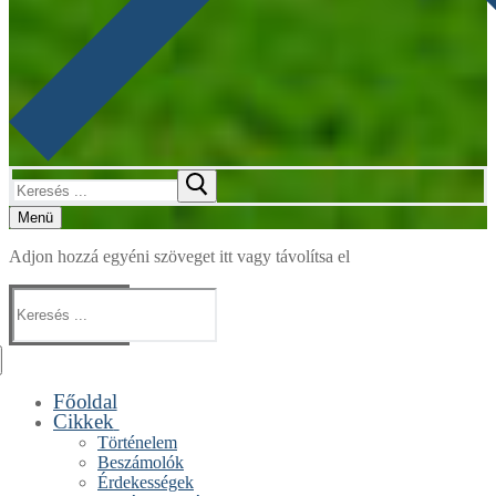
Keresése:
Menü
Adjon hozzá egyéni szöveget itt vagy távolítsa el
Keresése:
Főoldal
Cikkek
Történelem
Beszámolók
Érdekességek