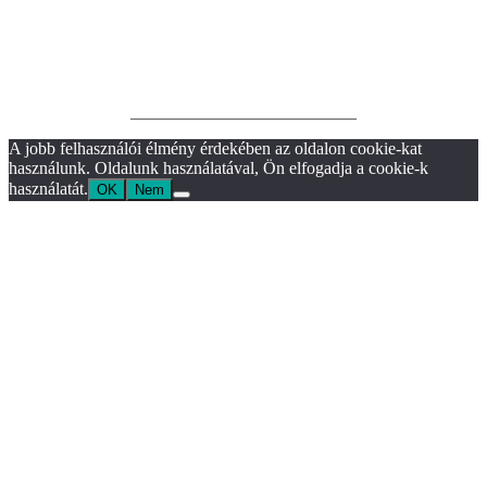
__________________________
A jobb felhasználói élmény érdekében az oldalon cookie-kat
használunk. Oldalunk használatával, Ön elfogadja a cookie-k
használatát.
OK
Nem