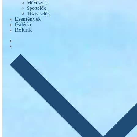
Művészek
Sportolók
Tisztviselők
Események
Galéria
Rólunk