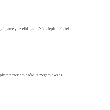
t, amely az elüldözött és kitelepített réteieket
epített réteiek emlékére. A megemlékezés