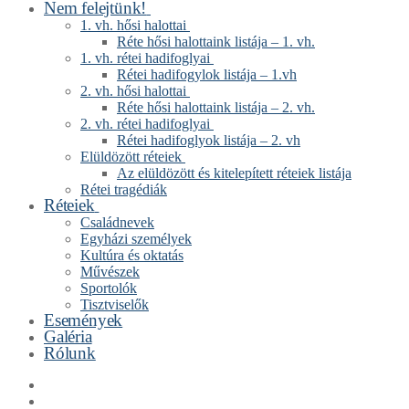
Nem felejtünk!
1. vh. hősi halottai
Réte hősi halottaink listája – 1. vh.
1. vh. rétei hadifoglyai
Rétei hadifogylok listája – 1.vh
2. vh. hősi halottai
Réte hősi halottaink listája – 2. vh.
2. vh. rétei hadifoglyai
Rétei hadifoglyok listája – 2. vh
Elüldözött réteiek
Az elüldözött és kitelepített réteiek listája
Rétei tragédiák
Réteiek
Családnevek
Egyházi személyek
Kultúra és oktatás
Művészek
Sportolók
Tisztviselők
Események
Galéria
Rólunk