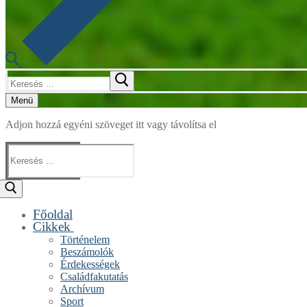
Keresése:
Menü
Adjon hozzá egyéni szöveget itt vagy távolítsa el
Keresése:
Főoldal
Cikkek
Történelem
Beszámolók
Érdekességek
Családfakutatás
Archívum
Sport