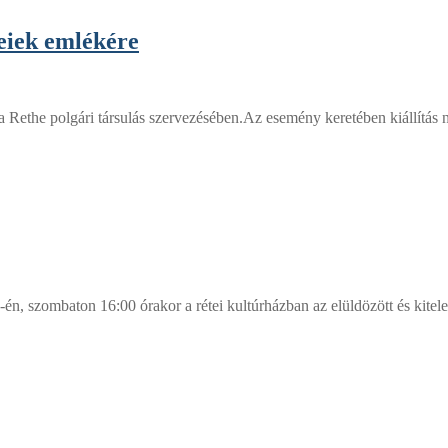
teiek emlékére
Rethe polgári társulás szervezésében.Az esemény keretében kiállítás nyíl
-én, szombaton 16:00 órakor a rétei kultúrházban az elüldözött és kitel