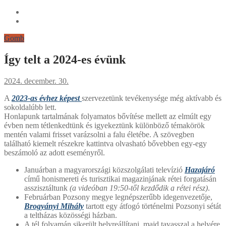
Gomb
Így telt a 2024-es évünk
2024. december. 30.
A
2023-as évhez képest
szervezetünk tevékenysége még aktívabb és
sokoldalúbb lett.
Honlapunk tartalmának folyamatos bővítése mellett az elmúlt egy
évben nem tétlenkedtünk és igyekeztünk különböző témakörök
mentén valami frisset varázsolni a falu életébe. A szövegben
található kiemelt részekre kattintva olvasható bővebben egy-egy
beszámoló az adott eseményről.
Januárban a magyarországi közszolgálati televízió
Hazajáró
című honismereti és turisztikai magazinjának rétei forgatásán
asszisztáltunk
(a videóban 19:50-től kezdődik a rétei rész)
.
Februárban Pozsony megye legnépszerűbb idegenvezetője,
Brogyányi Mihály
tartott egy átfogó történelmi Pozsonyi sétát
a teltházas közösségi házban.
A tél folyamán sikerült helyreállítani, majd tavasszal a helyére