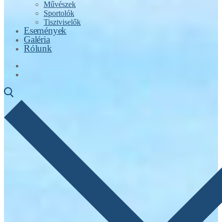
Művészek
Sportolók
Tisztviselők
Események
Galéria
Rólunk