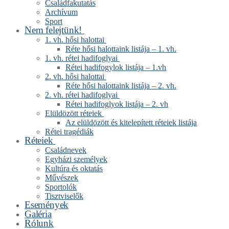
Családfakutatás
Archívum
Sport
Nem felejtünk!
1. vh. hősi halottai
Réte hősi halottaink listája – 1. vh.
1. vh. rétei hadifoglyai
Rétei hadifogylok listája – 1.vh
2. vh. hősi halottai
Réte hősi halottaink listája – 2. vh.
2. vh. rétei hadifoglyai
Rétei hadifoglyok listája – 2. vh
Elüldözött réteiek
Az elüldözött és kitelepített réteiek listája
Rétei tragédiák
Réteiek
Családnevek
Egyházi személyek
Kultúra és oktatás
Művészek
Sportolók
Tisztviselők
Események
Galéria
Rólunk