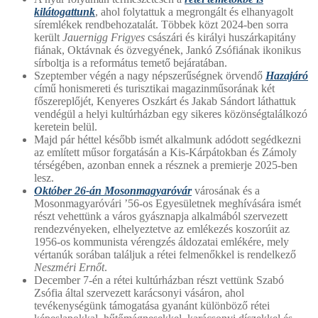
kilátogattunk
, ahol folytattuk a megrongált és elhanyagolt
síremlékek rendbehozatalát. Többek közt 2024-ben sorra
került
Jauernigg Frigyes
császári és királyi huszárkapitány
fiának, Oktávnak és özvegyének, Jankó Zsófiának ikonikus
sírboltja is a református temető bejáratában.
Szeptember végén a nagy népszerűségnek örvendő
Hazajáró
című honismereti és turisztikai magazinműsorának két
főszereplőjét, Kenyeres Oszkárt és Jakab Sándort láthattuk
vendégül a helyi kultúrházban egy sikeres közönségtalálkozó
keretein belül.
Majd pár héttel később ismét alkalmunk adódott segédkezni
az említett műsor forgatásán a Kis-Kárpátokban és Zámoly
térségében, azonban ennek a résznek a premierje 2025-ben
lesz.
Október 26-án Mosonmagyaróvár
városának és a
Mosonmagyaróvári ’56-os Egyesületnek meghívására ismét
részt vehettünk a város gyásznapja alkalmából szervezett
rendezvényeken, elhelyeztetve az emlékezés koszorúit az
1956-os kommunista vérengzés áldozatai emlékére, mely
vértanúk sorában találjuk a rétei felmenőkkel is rendelkező
Neszméri Ernőt
.
December 7-én a rétei kultúrházban részt vettünk Szabó
Zsófia által szervezett karácsonyi vásáron, ahol
tevékenységünk támogatása gyanánt különböző rétei