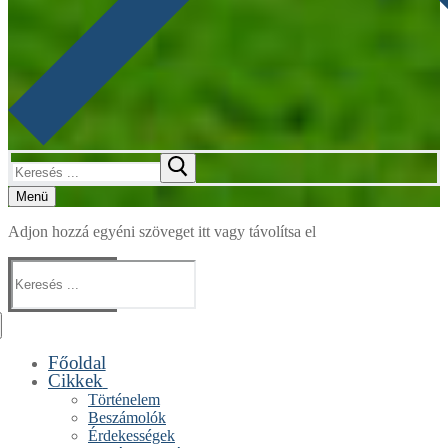
Keresése:
Menü
Adjon hozzá egyéni szöveget itt vagy távolítsa el
Keresése:
Főoldal
Cikkek
Történelem
Beszámolók
Érdekességek