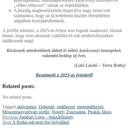
képeslapokkal, hűtőmágnesekkel, karácsonyi díszekkel és
„réthei réthessel”
vártuk az érdeklődőket.
A község megkeresésének eleget téve nagy öröm volt
számunkra, hogy az új betlehemi díszítés létrejöttéhez
alapjában hozzájárulhattunk.
A jövőbe tekintve, a 2025-ös évben sem fogunk unatkozni, bízunk
benne, hogy nem okozunk csalódást és sok rendezvényünken
találkozunk majd.
Kívánunk mindenkinek áldott és békés karácsonyi ünnepeket,
valamint boldog új évet.
(Laki László – Terra Rethe)
Beszámoló a 2023-as évünkről
Related posts:
No related posts.
Tagged
aktivizmus
,
Doberdó
,
emlékezet
,
megemlékezés
,
Mosonmagyaróvári sortűz
,
Nogely Zsuzsanna
,
Puskás János
Bejegyzés
Previous
Previous
Jombart Lajos – huszárőrnagy
Next
post:
Next
A Botka-gát nem fog helytállni!
navigáció
post: