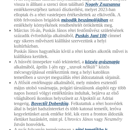
vissza is állítani a szenci úton található
Nogely Zsuzsanna
emlékkeresztjéhez tartozó díszkerítést, melyet 2023-ban
elloptak és a rétei vastelepen értékesítettek az elkövetők. A
több felvonásos brigádok
második beszámolójában
az
emlékhely környékének rendbetételét örökítettük meg.
Március 16-án, Puskás János rétei festőművész születésének
századik évfordulója alkalmából,
Puskás Jani 100
címmel
egy sikeres művészeti kiállítást szerveztünk a helyi
kultúrházban.
Puskás János hagyatékán kívül a rétei kortárs alkotók művei is
kiállításra kerültek.
A húsvéti ünnepekre való tekintettel, a
község gyásznapja
alkalmából, április 1-jén egy
„szavak nélküli”
közös
mécsesgyújtással emlékeztünk meg a helyi katolikus
temetőben a szovjet megszállás rétei áldozatainak sírjainál.
A
Hősök emléknapja
alkalmából, mely minden esztendő
május utolsó vasárnapja, polgári társulásunk alapítói egy több
napos Isonzó völgyi emléktúrára indultak, bejárva az első
világháború ikonikus helyszíneit az Alpoktól az Adriai
tengerig,
Bovectől Doberdóig
. Felkutattuk a rétei honvédek
által is bejárt hadszíntereket és több katonai temetőt, leróva
kegyeletünket azok emléke felé, kik ezen a fronton áldozták
életüket hazánkért, mint pl.
Uhrovics János
vagy
Neszméry
István
honvédek
.
A nyár folyamán természetesen a
rétei temetőkbe is