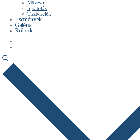
Művészek
Sportolók
Tisztviselők
Események
Galéria
Rólunk