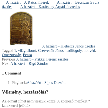
A hazáért – A Rajczi fivérek
A hazáért – Becsicza Gyula
tizedes
A hazáért – Karátsony Árpád alezredes
A hazáért – Klebercz János tizedes
Tagged
1. világháború
,
Cservenák János
,
hadifogoly
,
honvéd
,
Oroszország
,
Pensa
Bejegyzés
Previous
Previous
A hazáért – Prikkel Ferenc zászlós
Next
post:
Next
A hazáért – Rigó Sándor
navigáció
post:
1 Comment
Pingback:
A hazáért - Sípos Dezső -
Vélemény, hozzászólás?
Az e-mail címet nem tesszük közzé.
A kötelező mezőket
*
karakterrel jelöltük