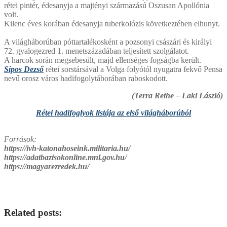
rétei pintér, édesanyja a majtényi származású Oszusan Apollónia
volt.
Kilenc éves korában édesanyja tuberkolózis következtében elhunyt.
A világháborúban póttartalékosként a pozsonyi császári és királyi
72. gyalogezred 1. menetszázadában teljesített szolgálatot.
A harcok során megsebesült, majd ellenséges fogságba került.
Sípos Dezső
rétei sorstársával a Volga folyótól nyugatra fekvő Pensa
nevű orosz város hadifogolytáborában raboskodott.
(Terra Rethe – Laki László)
Rétei hadifoglyok listája az első világháborúból
Források:
https://ivh-katonahoseink.militaria.hu/
https://adatbazisokonline.mnl.gov.hu/
https://magyarezredek.hu/
Related posts: