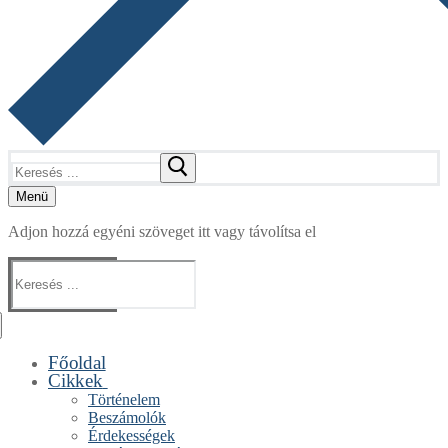
Keresése:
Menü
Adjon hozzá egyéni szöveget itt vagy távolítsa el
Keresése:
Főoldal
Cikkek
Történelem
Beszámolók
Érdekességek