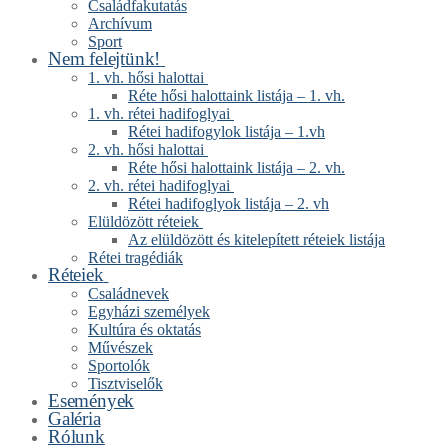
Családfakutatás
Archívum
Sport
Nem felejtünk!
1. vh. hősi halottai
Réte hősi halottaink listája – 1. vh.
1. vh. rétei hadifoglyai
Rétei hadifogylok listája – 1.vh
2. vh. hősi halottai
Réte hősi halottaink listája – 2. vh.
2. vh. rétei hadifoglyai
Rétei hadifoglyok listája – 2. vh
Elüldözött réteiek
Az elüldözött és kitelepített réteiek listája
Rétei tragédiák
Réteiek
Családnevek
Egyházi személyek
Kultúra és oktatás
Művészek
Sportolók
Tisztviselők
Események
Galéria
Rólunk