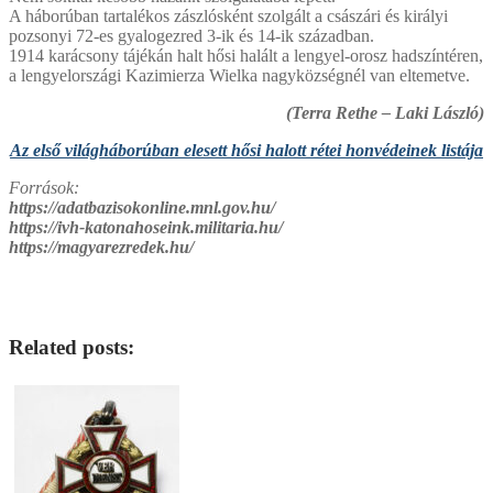
A háborúban tartalékos zászlósként szolgált a császári és királyi
pozsonyi 72-es gyalogezred 3-ik és 14-ik században.
1914 karácsony tájékán halt hősi halált a lengyel-orosz hadszíntéren,
a lengyelországi Kazimierza Wielka nagyközségnél van eltemetve.
(Terra Rethe – Laki László)
Az első világháborúban elesett hősi halott rétei honvédeinek listája
Források:
https://adatbazisokonline.mnl.gov.hu/
https://ivh-katonahoseink.militaria.hu/
https://magyarezredek.hu/
Related posts: