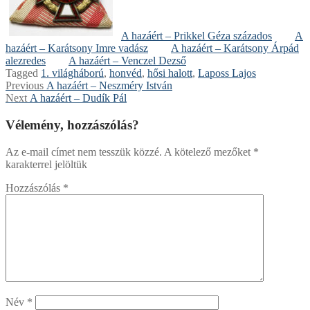
A hazáért – Prikkel Géza százados
A
hazáért – Karátsony Imre vadász
A hazáért – Karátsony Árpád
alezredes
A hazáért – Venczel Dezső
Tagged
1. világháború
,
honvéd
,
hősi halott
,
Laposs Lajos
Bejegyzés
Previous
Previous
A hazáért – Neszméry István
Next
post:
Next
A hazáért – Dudík Pál
navigáció
post:
Vélemény, hozzászólás?
Az e-mail címet nem tesszük közzé.
A kötelező mezőket
*
karakterrel jelöltük
Hozzászólás
*
Név
*