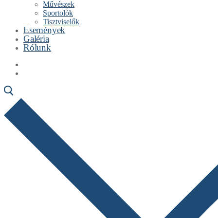
Művészek
Sportolók
Tisztviselők
Események
Galéria
Rólunk