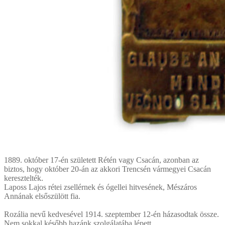
1889. október 17-én született Rétén vagy Csacán, azonban az
biztos, hogy október 20-án az akkori Trencsén vármegyei Csacán
keresztelték.
Laposs Lajos rétei zsellérnek és ógellei hitvesének, Mészáros
Annának elsőszülött fia.
Rozália nevű kedvesével 1914. szeptember 12-én házasodtak össze.
Nem sokkal később hazánk szolgálatába lépett.