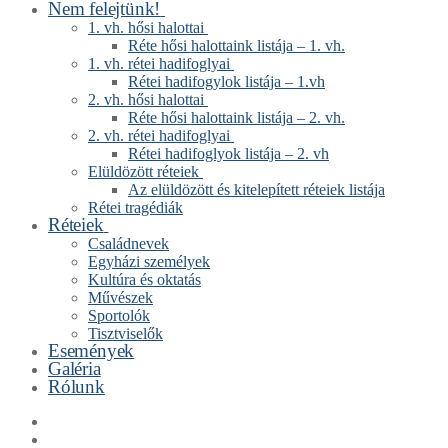
Nem felejtünk!
1. vh. hősi halottai
Réte hősi halottaink listája – 1. vh.
1. vh. rétei hadifoglyai
Rétei hadifogylok listája – 1.vh
2. vh. hősi halottai
Réte hősi halottaink listája – 2. vh.
2. vh. rétei hadifoglyai
Rétei hadifoglyok listája – 2. vh
Elüldözött réteiek
Az elüldözött és kitelepített réteiek listája
Rétei tragédiák
Réteiek
Családnevek
Egyházi személyek
Kultúra és oktatás
Művészek
Sportolók
Tisztviselők
Események
Galéria
Rólunk