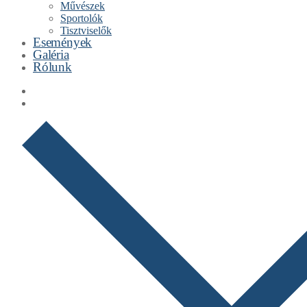
Művészek
Sportolók
Tisztviselők
Események
Galéria
Rólunk