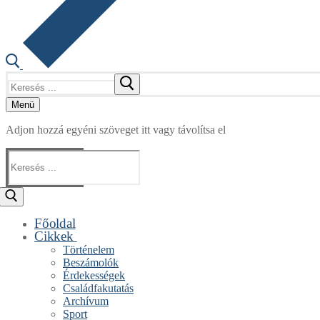
Keresése:
Menü
Adjon hozzá egyéni szöveget itt vagy távolítsa el
Keresése:
Főoldal
Cikkek
Történelem
Beszámolók
Érdekességek
Családfakutatás
Archívum
Sport