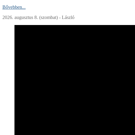
Bővebben...
2026. augusztus 8. (szombat) - László