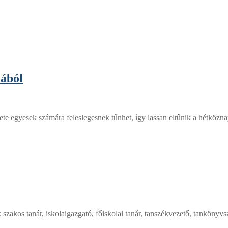
mából
ete egyesek számára feleslegesnek tűnhet, így lassan eltűnik a hétközn
akos tanár, iskolaigazgató, főiskolai tanár, tanszékvezető, tankönyvsz