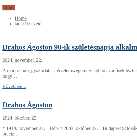
Gomb
Home
tanszékvezető
Drahos Ágoston 90-ik születésnapja alkal
2024. november. 22.
A mai rohanó, gyakorlatias, érzelemszegény világban az idősek tisztel
hogy…
Bővebben...
Drahos Ágoston
2024. október. 22.
* 1910. november 22. – Réte † 2003. október 22. – Budapest Szlovák sz
precíz…