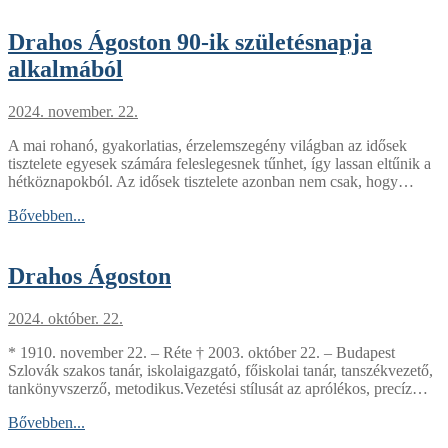
Drahos Ágoston 90-ik születésnapja
alkalmából
2024. november. 22.
A mai rohanó, gyakorlatias, érzelemszegény világban az idősek
tisztelete egyesek számára feleslegesnek tűnhet, így lassan eltűnik a
hétköznapokból. Az idősek tisztelete azonban nem csak, hogy…
Bővebben...
Drahos Ágoston
2024. október. 22.
* 1910. november 22. – Réte † 2003. október 22. – Budapest
Szlovák szakos tanár, iskolaigazgató, főiskolai tanár, tanszékvezető,
tankönyvszerző, metodikus.Vezetési stílusát az aprólékos, precíz…
Bővebben...