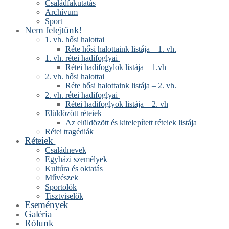
Családfakutatás
Archívum
Sport
Nem felejtünk!
1. vh. hősi halottai
Réte hősi halottaink listája – 1. vh.
1. vh. rétei hadifoglyai
Rétei hadifogylok listája – 1.vh
2. vh. hősi halottai
Réte hősi halottaink listája – 2. vh.
2. vh. rétei hadifoglyai
Rétei hadifoglyok listája – 2. vh
Elüldözött réteiek
Az elüldözött és kitelepített réteiek listája
Rétei tragédiák
Réteiek
Családnevek
Egyházi személyek
Kultúra és oktatás
Művészek
Sportolók
Tisztviselők
Események
Galéria
Rólunk