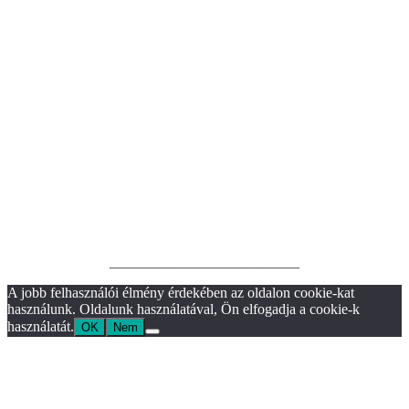
__________________________
A jobb felhasználói élmény érdekében az oldalon cookie-kat
használunk. Oldalunk használatával, Ön elfogadja a cookie-k
használatát.
OK
Nem