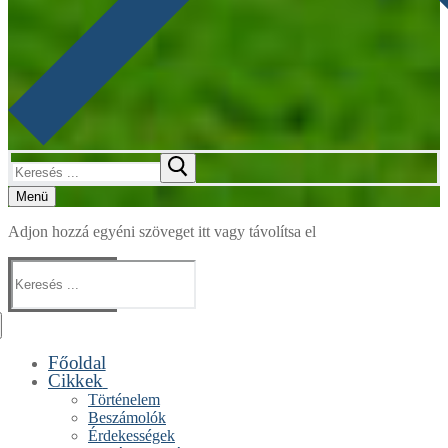
Keresése:
Menü
Adjon hozzá egyéni szöveget itt vagy távolítsa el
Keresése:
Főoldal
Cikkek
Történelem
Beszámolók
Érdekességek