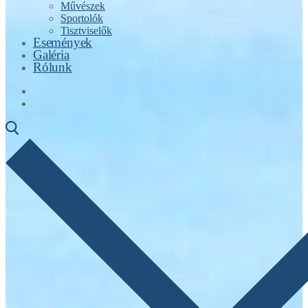
Művészek
Sportolók
Tisztviselők
Események
Galéria
Rólunk