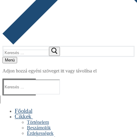
Keresése:
Menü
Adjon hozzá egyéni szöveget itt vagy távolítsa el
Keresése:
Főoldal
Cikkek
Történelem
Beszámolók
Érdekességek