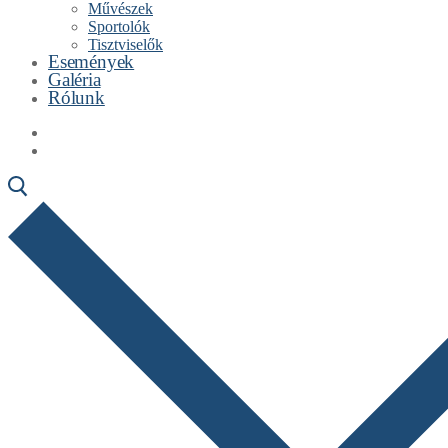
Művészek
Sportolók
Tisztviselők
Események
Galéria
Rólunk