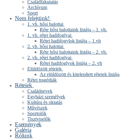
Családfakutatás
Archívum
Sport
Nem felejtünk!
1. vh. hősi halottai
Réte hősi halottaink listája – 1. vh.
1. vh. rétei hadifoglyai
Rétei hadifogylok listája – 1.vh
2. vh. hősi halottai
Réte hősi halottaink listája – 2. vh.
2. vh. rétei hadifoglyai
Rétei hadifoglyok listája – 2. vh
Elüldözött réteiek
Az elüldözött és kitelepített réteiek listája
Rétei tragédiák
Réteiek
Családnevek
Egyházi személyek
Kultúra és oktatás
Művészek
Sportolók
Tisztviselők
Események
Galéria
Rólunk