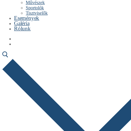
Művészek
Sportolók
Tisztviselők
Események
Galéria
Rólunk