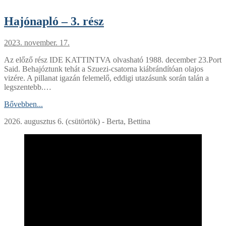
Hajónapló – 3. rész
2023. november. 17.
Az előző rész IDE KATTINTVA olvasható 1988. december 23.Port
Said. Behajóztunk tehát a Szuezi-csatorna kiábrándítóan olajos
vizére. A pillanat igazán felemelő, eddigi utazásunk során talán a
legszentebb.…
Bővebben...
2026. augusztus 6. (csütörtök) - Berta, Bettina