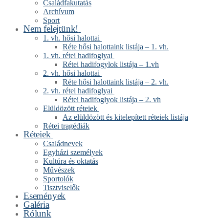
Családfakutatás
Archívum
Sport
Nem felejtünk!
1. vh. hősi halottai
Réte hősi halottaink listája – 1. vh.
1. vh. rétei hadifoglyai
Rétei hadifogylok listája – 1.vh
2. vh. hősi halottai
Réte hősi halottaink listája – 2. vh.
2. vh. rétei hadifoglyai
Rétei hadifoglyok listája – 2. vh
Elüldözött réteiek
Az elüldözött és kitelepített réteiek listája
Rétei tragédiák
Réteiek
Családnevek
Egyházi személyek
Kultúra és oktatás
Művészek
Sportolók
Tisztviselők
Események
Galéria
Rólunk