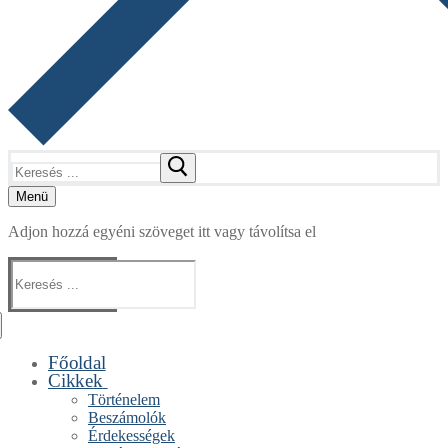
Keresése:
Menü
Adjon hozzá egyéni szöveget itt vagy távolítsa el
Keresése:
Főoldal
Cikkek
Történelem
Beszámolók
Érdekességek