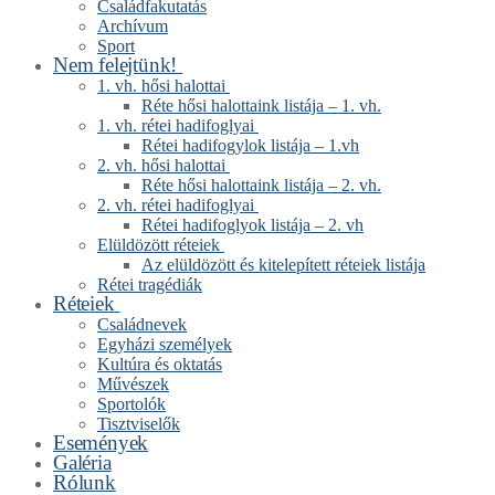
Családfakutatás
Archívum
Sport
Nem felejtünk!
1. vh. hősi halottai
Réte hősi halottaink listája – 1. vh.
1. vh. rétei hadifoglyai
Rétei hadifogylok listája – 1.vh
2. vh. hősi halottai
Réte hősi halottaink listája – 2. vh.
2. vh. rétei hadifoglyai
Rétei hadifoglyok listája – 2. vh
Elüldözött réteiek
Az elüldözött és kitelepített réteiek listája
Rétei tragédiák
Réteiek
Családnevek
Egyházi személyek
Kultúra és oktatás
Művészek
Sportolók
Tisztviselők
Események
Galéria
Rólunk