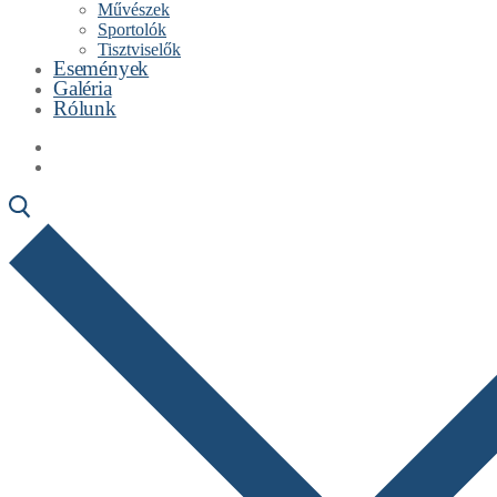
Művészek
Sportolók
Tisztviselők
Események
Galéria
Rólunk