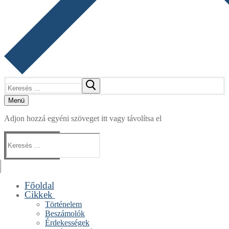
Keresése:
Menü
Adjon hozzá egyéni szöveget itt vagy távolítsa el
Keresése:
Főoldal
Cikkek
Történelem
Beszámolók
Érdekességek