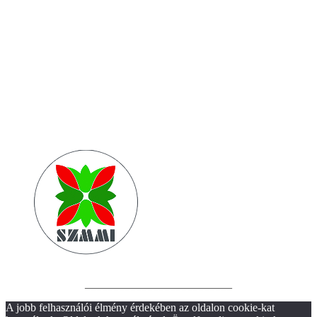
__________________________
A jobb felhasználói élmény érdekében az oldalon cookie-kat