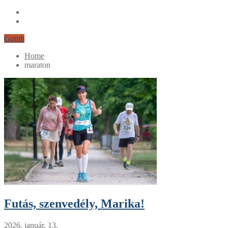
Gomb
Home
maraton
Futás, szenvedély, Marika!
2026. január. 13.