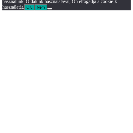
használunk. Oldalunk használatával, Ön elfogadja a cookie-k
használatát.
OK
Nem