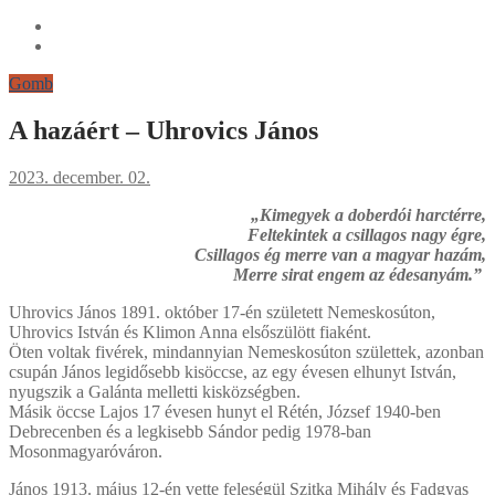
Gomb
A hazáért – Uhrovics János
2023. december. 02.
„Kimegyek a doberdói harctérre,
Feltekintek a csillagos nagy égre,
Csillagos ég merre van a magyar hazám,
Merre sirat engem az édesanyám.”
Uhrovics János 1891. október 17-én született Nemeskosúton,
Uhrovics István és Klimon Anna elsőszülött fiaként.
Öten voltak fivérek, mindannyian Nemeskosúton születtek, azonban
csupán János legidősebb kisöccse, az egy évesen elhunyt István,
nyugszik a Galánta melletti kisközségben.
Másik öccse Lajos 17 évesen hunyt el Rétén, József 1940-ben
Debrecenben és a legkisebb Sándor pedig 1978-ban
Mosonmagyaróváron.
János 1913. május 12-én vette feleségül Szitka Mihály és Fadgyas