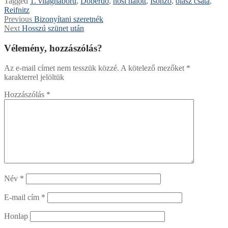
Tagged
1. világháború
,
Doberdó
,
hősi halott
,
Isonzó
,
olasz csata
,
Reifnitz
Bejegyzés
Previous
Previous
Bizonyítani szeretnék
Next
post:
Next
Hosszú szünet után
navigáció
post:
Vélemény, hozzászólás?
Az e-mail címet nem tesszük közzé.
A kötelező mezőket
*
karakterrel jelöltük
Hozzászólás
*
Név
*
E-mail cím
*
Honlap