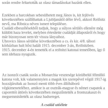
során rendre feltartották az olasz támadásokat hazánk ellen.
Ezekben a harcokban sebesülhetett meg János is, kit fejlövés
következtében szállíthattak a Ljubljanától délre lévő, akkori Reifnitz
nevű, ma Ribnica néven ismert településre.
Családi elbeszélésekből tudjuk, hogy a súlyos sérülés ellenére még
küldött haza levelet, melyben értesítette családját állapotáról és hogy
már bizonyosan nem tér vissza lányaihoz.
Uhrovics János sérülése következtében a cs. és kir. 4/8. tábori
kórházban halt hősi halált 1915. december 3-án, Reifnitzben.
1915. december 4-én temették el a reifnitzi katonai temetőben, így ő
sem idehaza nyugszik.
Az isonzói csaták során a Monarchia vesztesége körülbelül félmillió
katona volt, kik valamennyien a maguk kis szerepével végül 1917-ig
hozzájárultak az Isonzó menti több éves állóháború
végkimeneteléhez, amikor is az osztrák-magyar és német csapatok a
caporettói áttörés következtében megszűntették a frontszakaszt és
megsemmisítették az olasz hadsereget.
A család utóélete