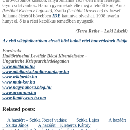
Uhrovics János kisebbik lánya Julianna 1937-ben ment feleségül
Gyurcsi Istvánhoz. Három gyermekük élte meg a felnőtt kort, Anna
(későbbi Klebercz Lajosné)
, Zsófia
(későbbi Oravecné)
és József.
Julianna életéről bővebben
IDE
kattintva olvashat. 1998 nyarán
hunyt el, ő is a rétei katolikus temetőben nyugszik.
(Terra Rethe – Laki László)
Az első világháborúban elesett hősi halott rétei honvédeinek listája
Források:
Hadtörténelmi Levéltár Bécsi Kirendeltsége –
Ungarische Kriegsarchivdelegation
www.militaria.hu
www.adatbazisokonline.mnl.gov.hu
www.wikipedia.hu
www.mult-kor.hu
www.nagyhaboru.blog.hu
www.arcanum.hu
www.familysearch.com
Related posts:
A hazáért – Szitka József vadász
Szitka Lajos
A hazáért
– Szitka János
A hazáért – Klebercz Károly