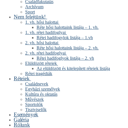
Családfakutatás
Archívum
Sport
Nem felejtünk!
1. vh. hősi halottai
Réte hősi halottaink listája – 1. vh.
1. vh. rétei hadifoglyai
Rétei hadifogylok listája – 1.vh
2. vh. hősi halottai
Réte hősi halottaink listája – 2. vh.
2. vh. rétei hadifoglyai
Rétei hadifoglyok listája – 2. vh
Elüldözött réteiek
Az elüldözött és kitelepített réteiek listája
Rétei tragédiák
Réteiek
Családnevek
Egyházi személyek
Kultúra és oktatás
Művészek
Sportolók
Tisztviselők
Események
Galéria
Rólunk