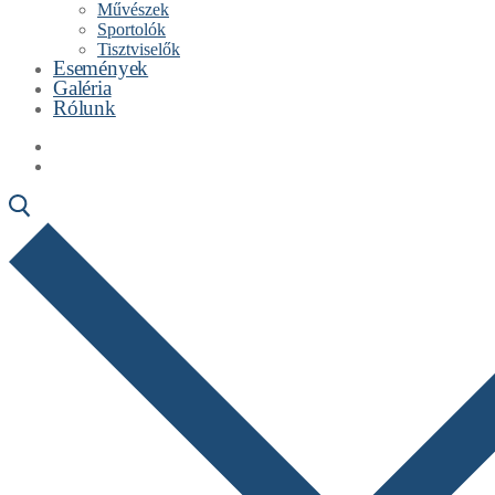
Művészek
Sportolók
Tisztviselők
Események
Galéria
Rólunk