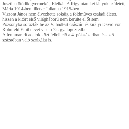
Jusztina ötödik gyermekét, Etelkát. A frigy után két lányuk született,
Mária 1914-ben, illetve Julianna 1915-ben.
Viszont János nem élvezhette sokáig a földműves családi életet,
hiszen a kitört első világháború nem kerülte el őt sem.
Pozsonyba sorozták be az V. hadtest császári és királyi David von
Rohnfeld Emil nevét viselő 72. gyalogezredbe.
A fennmaradt adatok közt fellelhető a 4. pótszázadban és az 5.
században való szolgálat is.