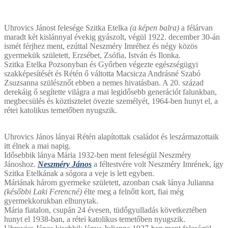
Uhrovics Jánost felesége Szitka Etelka
(a képen balra)
a félárvan
maradt két kislánnyal évekig gyászolt, végül 1922. december 30-án
ismét férjhez ment, ezúttal Neszméry Imréhez és négy közös
gyermekük született, Erzsébet, Zsófia, István és Ilonka.
Szitka Etelka Pozsonyban és Győrben végezte egészségügyi
szakképesítését és Rétén ő váltotta Macsicza Andrásné Szabó
Zsuzsanna szülésznőt ebben a nemes hivatásban. A 20. század
derekáig ő segítette világra a mai legidősebb generációt falunkban,
megbecsülés és köztisztelet övezte személyét, 1964-ben hunyt el, a
rétei katolikus temetőben nyugszik.
Uhrovics János lányai Rétén alapítottak családot és leszármazottaik
itt élnek a mai napig.
Idősebbik lánya Mária 1932-ben ment feleségül Neszméry
Jánoshoz.
Neszméry János
a féltestvére volt Neszméry Imrének, így
Szitka Etelkának a sógora a veje is lett egyben.
Máriának három gyermeke született, azonban csak lánya Julianna
(későbbi Laki Ferencné)
élte meg a felnőtt kort, fiai még
gyermekkorukban elhunytak.
Mária fiatalon, csupán 24 évesen, tüdőgyulladás következtében
hunyt el 1938-ban, a rétei katolikus temetőben nyugszik.