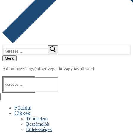
Keresése:
Menü
Adjon hozzá egyéni szöveget itt vagy távolítsa el
Keresése:
Főoldal
Cikkek
Történelem
Beszámolók
Érdekességek