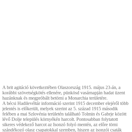
A brit agitáció következtében Olaszország 1915. május 23-án, a
korábbi szövetségkötés ellenére, pünkösd vasárnapján hadat üzent
hazánknak és megpróbált betörni a Monarchia területére.
A bécsi Hadilevéltár információ szerint 1915 december elejéről több
jelentés is előkerült, melyek szerint az 5. század 1915 második
felében a mai Szlovénia területén található Tolmin és Gabrje között
lévő Dolje település környékén harcolt. Pontosabban folytatott
sikeres védekező harcot az Isonzó folyó mentén, az előre törni
szándékozó olasz csapatokkal szemben, hiszen az isonzói csaták