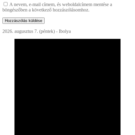
A nevem, e-mail címem, és weboldalcímem mentése a
böngészőben a következő hozzászólásomhoz.
2026. augusztus 7. (péntek) - Ibolya