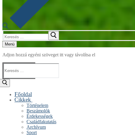
Keresése:
Menü
Adjon hozzá egyéni szöveget itt vagy távolítsa el
Keresése:
Főoldal
Cikkek
Történelem
Beszámolók
Érdekességek
Családfakutatás
Archívum
Sport