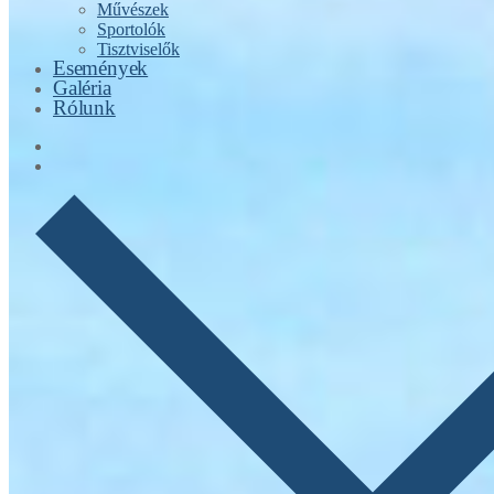
Művészek
Sportolók
Tisztviselők
Események
Galéria
Rólunk