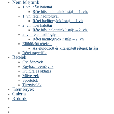
Nem felejtünk!
1. vh. hősi halottai
Réte hősi halottaink listája – 1. vh.
1. vh. rétei hadifoglyai
Rétei hadifogylok listája – 1.vh
2. vh. hősi halottai
Réte hősi halottaink listája – 2. vh.
2. vh. rétei hadifoglyai
Rétei hadifoglyok listája – 2. vh
Elüldözött réteiek
Az elüldözött és kitelepített réteiek listája
Rétei tragédiák
Réteiek
Családnevek
Egyházi személyek
Kultúra és oktatás
Művészek
Sportolók
Tisztviselők
Események
Galéria
Rólunk