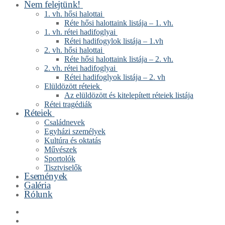
Nem felejtünk!
1. vh. hősi halottai
Réte hősi halottaink listája – 1. vh.
1. vh. rétei hadifoglyai
Rétei hadifogylok listája – 1.vh
2. vh. hősi halottai
Réte hősi halottaink listája – 2. vh.
2. vh. rétei hadifoglyai
Rétei hadifoglyok listája – 2. vh
Elüldözött réteiek
Az elüldözött és kitelepített réteiek listája
Rétei tragédiák
Réteiek
Családnevek
Egyházi személyek
Kultúra és oktatás
Művészek
Sportolók
Tisztviselők
Események
Galéria
Rólunk