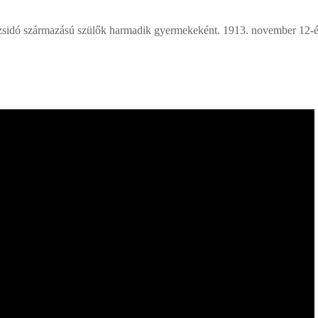
in zsidó származású szülők harmadik gyermekeként. 1913. november 12-é