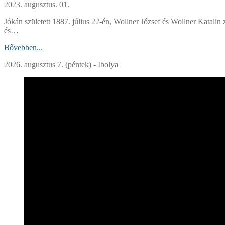
2023. augusztus. 01.
Jókán született 1887. július 22-én, Wollner József és Wollner Katal
és…
Bővebben...
2026. augusztus 7. (péntek) - Ibolya