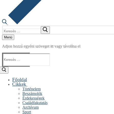
Keresése:
Menü
Adjon hozzá egyéni szöveget itt vagy távolítsa el
Keresése:
Főoldal
Cikkek
Történelem
Beszámolók
Érdekességek
Családfakutatás
Archívum
Sport