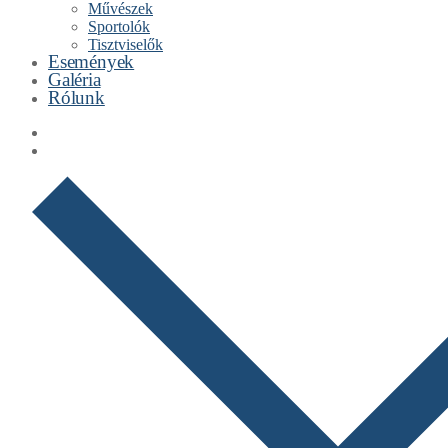
Művészek
Sportolók
Tisztviselők
Események
Galéria
Rólunk