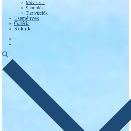
Művészek
Sportolók
Tisztviselők
Események
Galéria
Rólunk