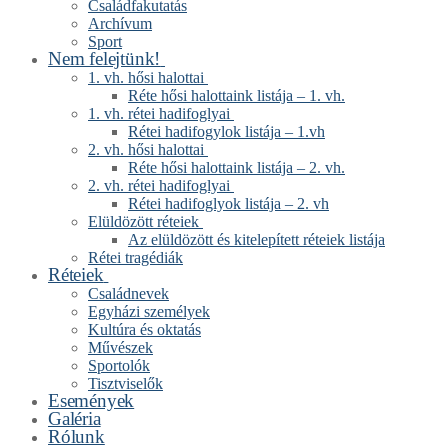
Családfakutatás
Archívum
Sport
Nem felejtünk!
1. vh. hősi halottai
Réte hősi halottaink listája – 1. vh.
1. vh. rétei hadifoglyai
Rétei hadifogylok listája – 1.vh
2. vh. hősi halottai
Réte hősi halottaink listája – 2. vh.
2. vh. rétei hadifoglyai
Rétei hadifoglyok listája – 2. vh
Elüldözött réteiek
Az elüldözött és kitelepített réteiek listája
Rétei tragédiák
Réteiek
Családnevek
Egyházi személyek
Kultúra és oktatás
Művészek
Sportolók
Tisztviselők
Események
Galéria
Rólunk