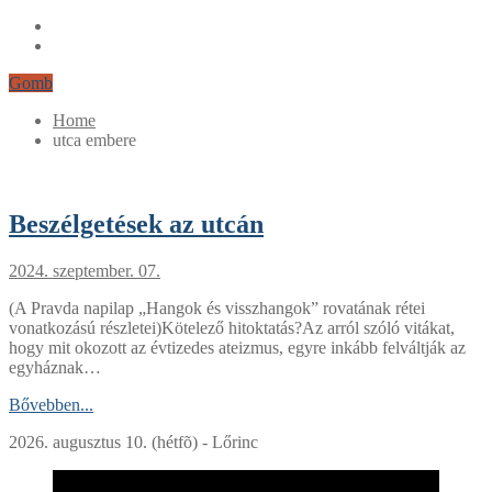
Gomb
Home
utca embere
Beszélgetések az utcán
2024. szeptember. 07.
(A Pravda napilap „Hangok és visszhangok” rovatának rétei
vonatkozású részletei)Kötelező hitoktatás?Az arról szóló vitákat,
hogy mit okozott az évtizedes ateizmus, egyre inkább felváltják az
egyháznak…
Bővebben...
2026. augusztus 10. (hétfõ) - Lőrinc