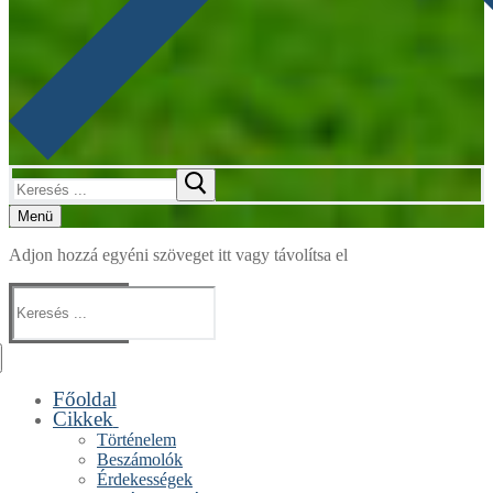
Keresése:
Menü
Adjon hozzá egyéni szöveget itt vagy távolítsa el
Keresése:
Főoldal
Cikkek
Történelem
Beszámolók
Érdekességek