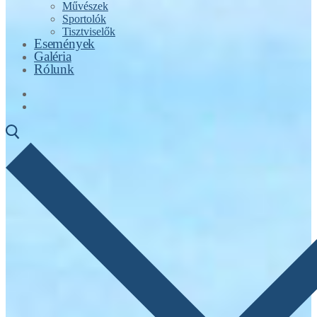
Művészek
Sportolók
Tisztviselők
Események
Galéria
Rólunk