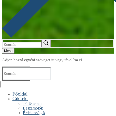
Keresése:
Menü
Adjon hozzá egyéni szöveget itt vagy távolítsa el
Keresése:
Főoldal
Cikkek
Történelem
Beszámolók
Érdekességek