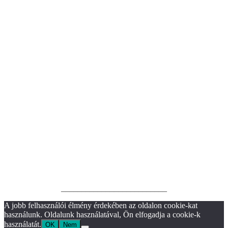
__________________________
A jobb felhasználói élmény érdekében az oldalon cookie-kat
használunk. Oldalunk használatával, Ön elfogadja a cookie-k
használatát.
OK
Nem