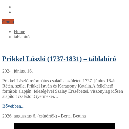
Gomb
Home
táblabíró
Prikkel László (1737-1831) – táblabíró
2024. június. 16.
Prikkel László református családba született 1737. június 16-án
Rétén, szülei Prikkel István és Karátsony Katalin.A fellelhető
források alapján, feleségével Szalay Erzsébettel, viszonylag idősen
alapított családot.Gyermekei…
Bővebben...
2026. augusztus 6. (csütörtök) - Berta, Bettina