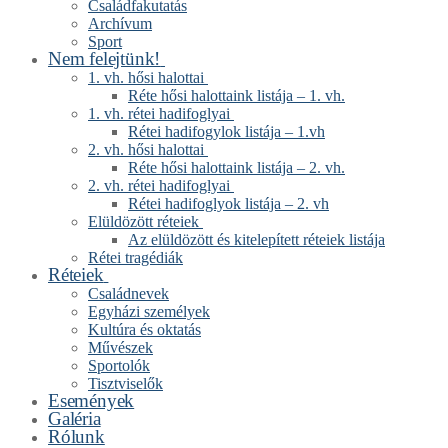
Családfakutatás
Archívum
Sport
Nem felejtünk!
1. vh. hősi halottai
Réte hősi halottaink listája – 1. vh.
1. vh. rétei hadifoglyai
Rétei hadifogylok listája – 1.vh
2. vh. hősi halottai
Réte hősi halottaink listája – 2. vh.
2. vh. rétei hadifoglyai
Rétei hadifoglyok listája – 2. vh
Elüldözött réteiek
Az elüldözött és kitelepített réteiek listája
Rétei tragédiák
Réteiek
Családnevek
Egyházi személyek
Kultúra és oktatás
Művészek
Sportolók
Tisztviselők
Események
Galéria
Rólunk