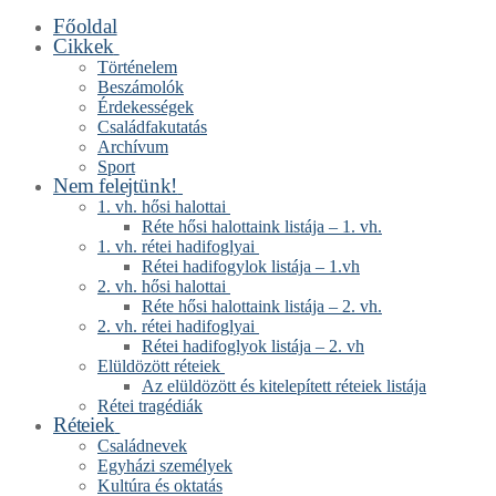
Főoldal
Ugrás
Menü
Bezárás
Cikkek
a
tartalomra
Történelem
Beszámolók
Érdekességek
Családfakutatás
Archívum
Sport
Nem felejtünk!
1. vh. hősi halottai
Réte hősi halottaink listája – 1. vh.
1. vh. rétei hadifoglyai
Rétei hadifogylok listája – 1.vh
2. vh. hősi halottai
Réte hősi halottaink listája – 2. vh.
2. vh. rétei hadifoglyai
Rétei hadifoglyok listája – 2. vh
Elüldözött réteiek
Az elüldözött és kitelepített réteiek listája
Rétei tragédiák
Réteiek
Családnevek
Egyházi személyek
Kultúra és oktatás