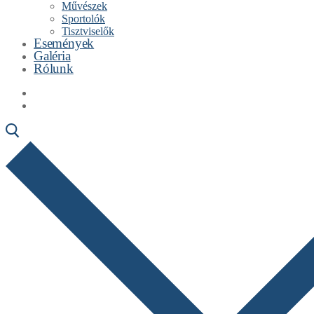
Művészek
Sportolók
Tisztviselők
Események
Galéria
Rólunk