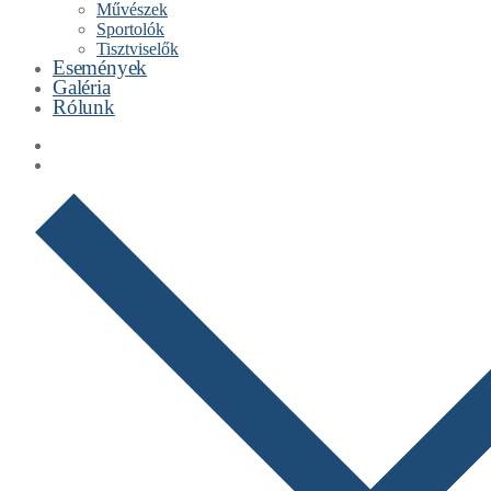
Művészek
Sportolók
Tisztviselők
Események
Galéria
Rólunk