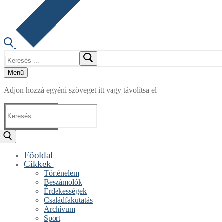
Keresése:
Menü
Adjon hozzá egyéni szöveget itt vagy távolítsa el
Keresése:
Főoldal
Cikkek
Történelem
Beszámolók
Érdekességek
Családfakutatás
Archívum
Sport