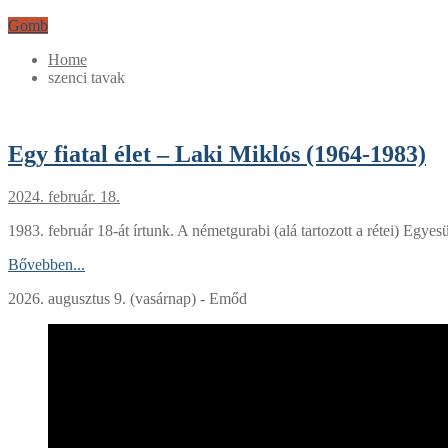
Gomb
Home
szenci tavak
Egy fiatal élet – Laki Miklós (1964-1983)
2024. február. 18.
1983. február 18-át írtunk. A németgurabi (alá tartozott a rétei) Egy
Bővebben...
2026. augusztus 9. (vasárnap) - Emőd