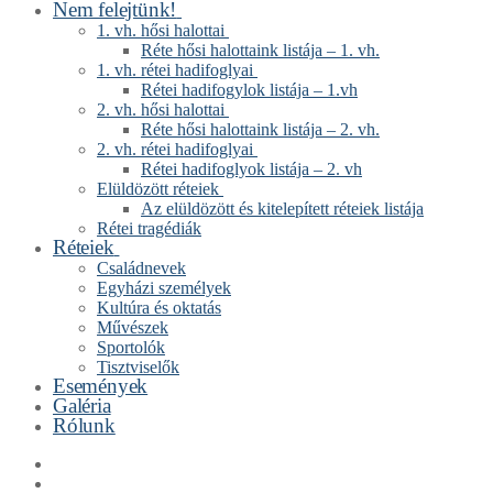
Nem felejtünk!
1. vh. hősi halottai
Réte hősi halottaink listája – 1. vh.
1. vh. rétei hadifoglyai
Rétei hadifogylok listája – 1.vh
2. vh. hősi halottai
Réte hősi halottaink listája – 2. vh.
2. vh. rétei hadifoglyai
Rétei hadifoglyok listája – 2. vh
Elüldözött réteiek
Az elüldözött és kitelepített réteiek listája
Rétei tragédiák
Réteiek
Családnevek
Egyházi személyek
Kultúra és oktatás
Művészek
Sportolók
Tisztviselők
Események
Galéria
Rólunk