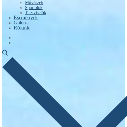
Művészek
Sportolók
Tisztviselők
Események
Galéria
Rólunk