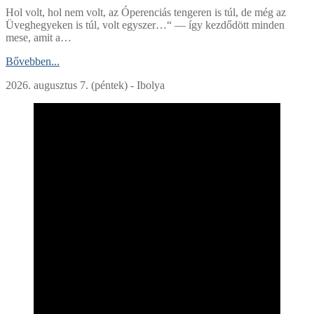
Hol volt, hol nem volt, az Óperenciás tengeren is túl, de még az
Üveghegyeken is túl, volt egyszer…“ — így kezdődött minden
mese, amit a…
Bővebben...
2026. augusztus 7. (péntek) - Ibolya