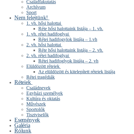
Családfakutatás
Archívum
Sport
Nem felejtünk!
1. vh. hősi halottai
Réte hősi halottaink listája – 1. vh.
1. vh. rétei hadifoglyai
Rétei hadifogylok listája – 1.vh
2. vh. hősi halottai
Réte hősi halottaink listája – 2. vh.
2. vh. rétei hadifoglyai
Rétei hadifoglyok listája – 2. vh
Elüldözött réteiek
Az elüldözött és kitelepített réteiek listája
Rétei tragédiák
Réteiek
Családnevek
Egyházi személyek
Kultúra és oktatás
Művészek
Sportolók
Tisztviselők
Események
Galéria
Rólunk