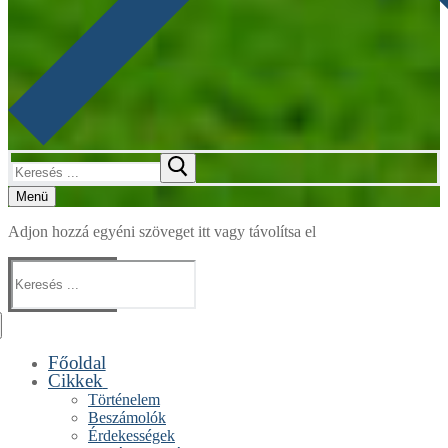
Keresése:
Menü
Adjon hozzá egyéni szöveget itt vagy távolítsa el
Keresése:
Főoldal
Cikkek
Történelem
Beszámolók
Érdekességek