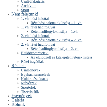
Családfakutatás
Archívum
Sport
Nem felejtünk!
1. vh. hősi halottai
Réte hősi halottaink listája – 1. vh.
1. vh. rétei hadifoglyai
Rétei hadifogylok listája – 1.vh
2. vh. hősi halottai
Réte hősi halottaink listája – 2. vh.
2. vh. rétei hadifoglyai
Rétei hadifoglyok listája – 2. vh
Elüldözött réteiek
Az elüldözött és kitelepített réteiek listája
Rétei tragédiák
Réteiek
Családnevek
Egyházi személyek
Kultúra és oktatás
Művészek
Sportolók
Tisztviselők
Események
Galéria
Rólunk