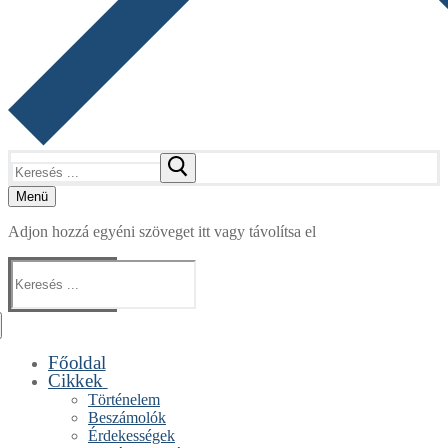
Keresése:
Menü
Adjon hozzá egyéni szöveget itt vagy távolítsa el
Keresése:
Főoldal
Cikkek
Történelem
Beszámolók
Érdekességek