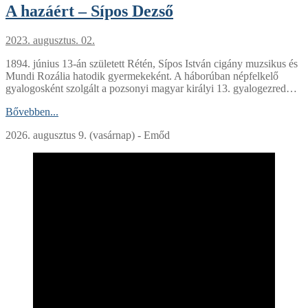
A hazáért – Sípos Dezső
2023. augusztus. 02.
1894. június 13-án született Rétén, Sípos István cigány muzsikus és
Mundi Rozália hatodik gyermekeként. A háborúban népfelkelő
gyalogosként szolgált a pozsonyi magyar királyi 13. gyalogezred…
Bővebben...
2026. augusztus 9. (vasárnap) - Emőd