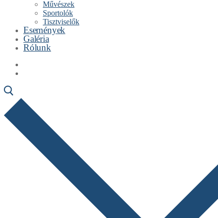
Művészek
Sportolók
Tisztviselők
Események
Galéria
Rólunk