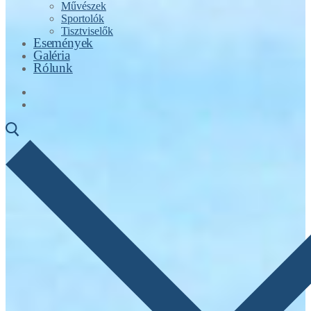
Művészek
Sportolók
Tisztviselők
Események
Galéria
Rólunk