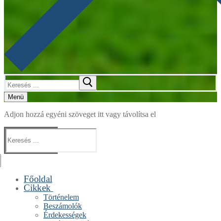
Keresése:
Menü
Adjon hozzá egyéni szöveget itt vagy távolítsa el
Keresése:
Főoldal
Cikkek
Történelem
Beszámolók
Érdekességek