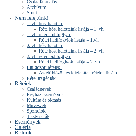
Családfakutatás
Archívum
Sport
Nem felejtünk!
1. vh. hősi halottai
Réte hősi halottaink listája – 1. vh.
1. vh. rétei hadifoglyai
Rétei hadifogylok listája – 1.vh
2. vh. hősi halottai
Réte hősi halottaink listája – 2. vh.
2. vh. rétei hadifoglyai
Rétei hadifoglyok listája – 2. vh
Elüldözött réteiek
Az elüldözött és kitelepített réteiek listája
Rétei tragédiák
Réteiek
Családnevek
Egyházi személyek
Kultúra és oktatás
Művészek
Sportolók
Tisztviselők
Események
Galéria
Rólunk