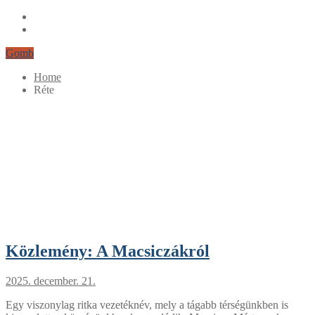
Gomb
Home
Réte
Közlemény: A Macsiczákról
2025. december. 21.
Egy viszonylag ritka vezetéknév, mely a tágabb térségünkben is