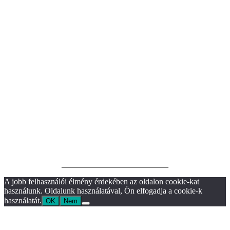
__________________________
A jobb felhasználói élmény érdekében az oldalon cookie-kat
használunk. Oldalunk használatával, Ön elfogadja a cookie-k
használatát.
OK
Nem