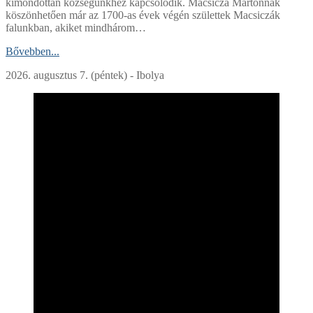
kimondottan községünkhez kapcsolódik. Macsicza Mártonnak
köszönhetően már az 1700-as évek végén születtek Macsiczák
falunkban, akiket mindhárom…
Bővebben...
2026. augusztus 7. (péntek) - Ibolya