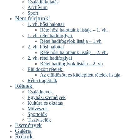
Családfakutatás
Archívum
Sport
Nem felejtünk!
1. vh. hősi halottai
Réte hősi halottaink listája – 1. vh.
1. vh. rétei hadifoglyai
Rétei hadifogylok listája – 1.vh
2. vh. hősi halottai
Réte hősi halottaink listája – 2. vh.
2. vh. rétei hadifoglyai
Rétei hadifoglyok listája – 2. vh
Elüldözött réteiek
Az elüldözött és kitelepített réteiek listája
Rétei tragédiák
Réteiek
Családnevek
Egyházi személyek
Kultúra és oktatás
Művészek
Sportolók
Tisztviselők
Események
Galéria
Rólunk