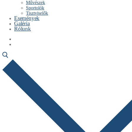
Művészek
Sportolók
Tisztviselők
Események
Galéria
Rólunk