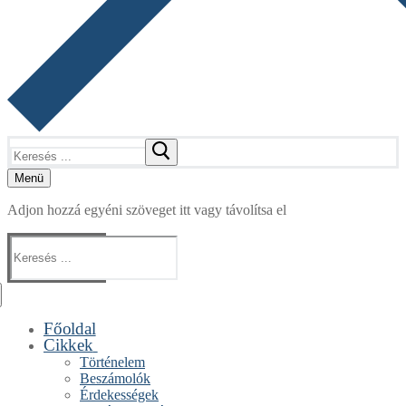
Keresése:
Menü
Adjon hozzá egyéni szöveget itt vagy távolítsa el
Keresése:
Főoldal
Cikkek
Történelem
Beszámolók
Érdekességek