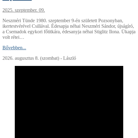
2025. szeptember. 09.
Neszméri Tünde 1980. szeptember 9-én született Pozsonyban,
ikertestvérével Csillával. Édesapja néhai Neszméri Sándor, újságíró,
a Csemadok egykori főtitkára, édesanyja néhai Stiglitz Ilona. Ükapja
volt rétei…
Bővebben...
2026. augusztus 8. (szombat) - László