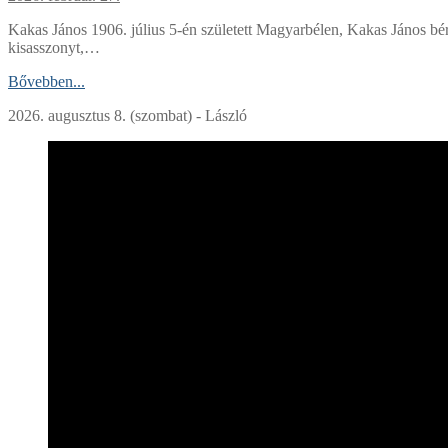
Kakas János 1906. július 5-én született Magyarbélen, Kakas János bé
kisasszonyt,…
Bővebben...
2026. augusztus 8. (szombat) - László