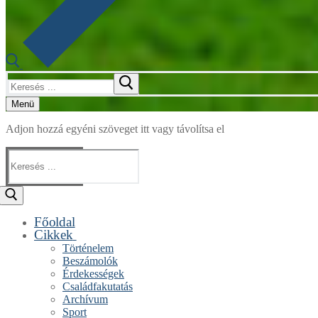
Keresése:
Menü
Adjon hozzá egyéni szöveget itt vagy távolítsa el
Keresése:
Főoldal
Cikkek
Történelem
Beszámolók
Érdekességek
Családfakutatás
Archívum
Sport