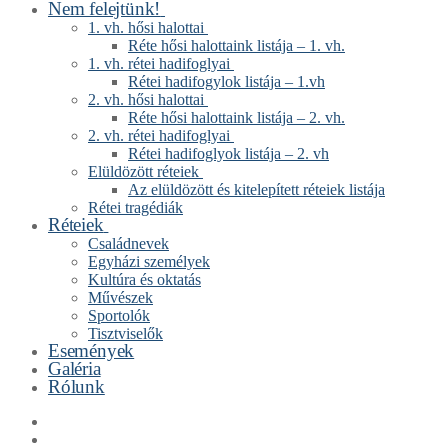
Nem felejtünk!
1. vh. hősi halottai
Réte hősi halottaink listája – 1. vh.
1. vh. rétei hadifoglyai
Rétei hadifogylok listája – 1.vh
2. vh. hősi halottai
Réte hősi halottaink listája – 2. vh.
2. vh. rétei hadifoglyai
Rétei hadifoglyok listája – 2. vh
Elüldözött réteiek
Az elüldözött és kitelepített réteiek listája
Rétei tragédiák
Réteiek
Családnevek
Egyházi személyek
Kultúra és oktatás
Művészek
Sportolók
Tisztviselők
Események
Galéria
Rólunk