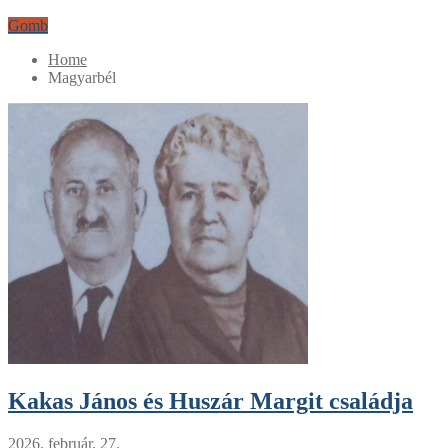
Gomb
Home
Magyarbél
Kakas János és Huszár Margit családja
2026. február. 27.