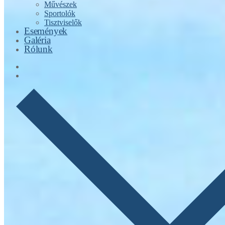
Művészek
Sportolók
Tisztviselők
Események
Galéria
Rólunk