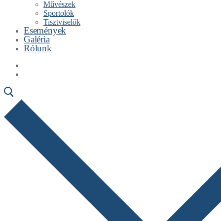
Művészek
Sportolók
Tisztviselők
Események
Galéria
Rólunk