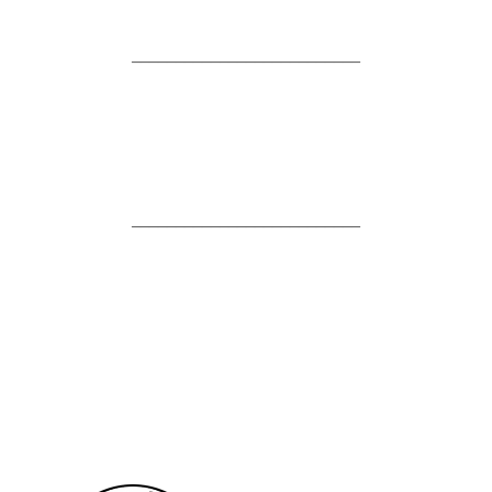
__________________________
__________________________