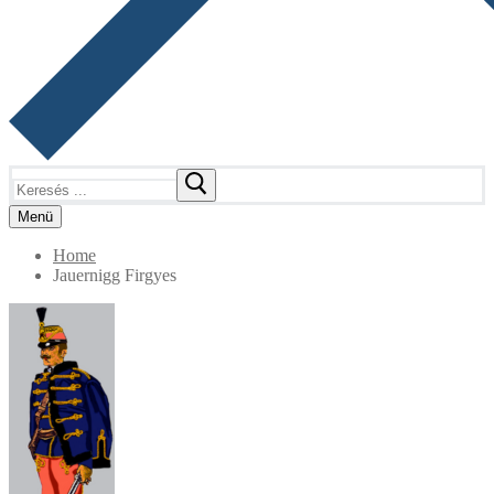
Keresése:
Menü
Home
Jauernigg Firgyes