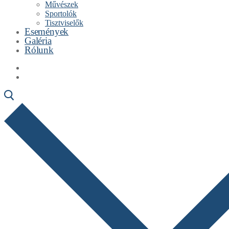
Művészek
Sportolók
Tisztviselők
Események
Galéria
Rólunk