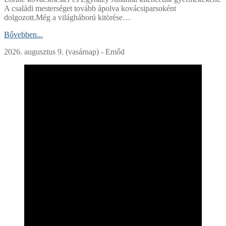
A családi mesterséget tovább ápolva kovácsiparsoként
dolgozott.Még a világháború kitörése…
Bővebben...
2026. augusztus 9. (vasárnap) - Emőd