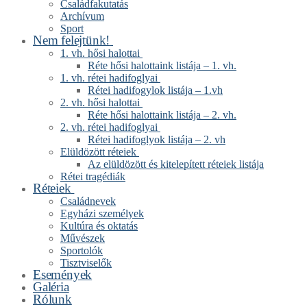
Családfakutatás
Archívum
Sport
Nem felejtünk!
1. vh. hősi halottai
Réte hősi halottaink listája – 1. vh.
1. vh. rétei hadifoglyai
Rétei hadifogylok listája – 1.vh
2. vh. hősi halottai
Réte hősi halottaink listája – 2. vh.
2. vh. rétei hadifoglyai
Rétei hadifoglyok listája – 2. vh
Elüldözött réteiek
Az elüldözött és kitelepített réteiek listája
Rétei tragédiák
Réteiek
Családnevek
Egyházi személyek
Kultúra és oktatás
Művészek
Sportolók
Tisztviselők
Események
Galéria
Rólunk