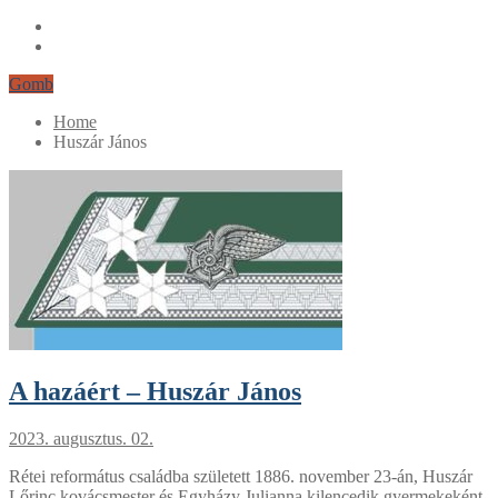
Gomb
Home
Huszár János
A hazáért – Huszár János
2023. augusztus. 02.
Rétei református családba született 1886. november 23-án, Huszár
Lőrinc kovácsmester és Egyházy Julianna kilencedik gyermekeként.