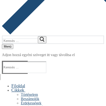
Keresése:
Menü
Adjon hozzá egyéni szöveget itt vagy távolítsa el
Keresése:
Főoldal
Cikkek
Történelem
Beszámolók
Érdekességek