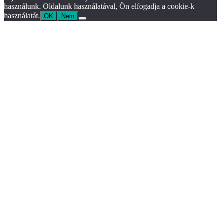
használunk. Oldalunk használatával, Ön elfogadja a cookie-k
használatát.
OK
Nem