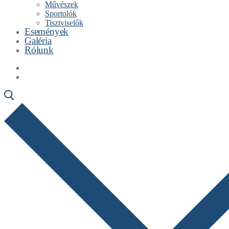
Művészek
Sportolók
Tisztviselők
Események
Galéria
Rólunk