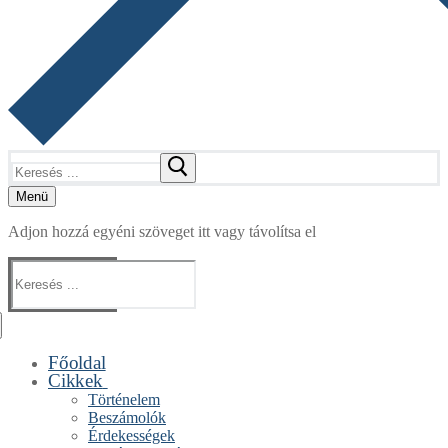
Keresése:
Menü
Adjon hozzá egyéni szöveget itt vagy távolítsa el
Keresése:
Főoldal
Cikkek
Történelem
Beszámolók
Érdekességek