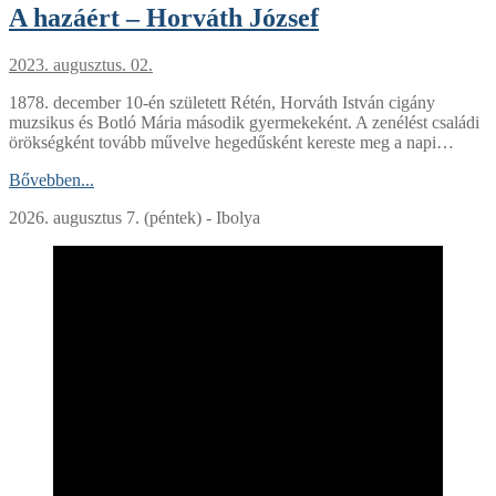
A hazáért – Horváth József
2023. augusztus. 02.
1878. december 10-én született Rétén, Horváth István cigány
muzsikus és Botló Mária második gyermekeként. A zenélést családi
örökségként tovább művelve hegedűsként kereste meg a napi…
Bővebben...
2026. augusztus 7. (péntek) - Ibolya