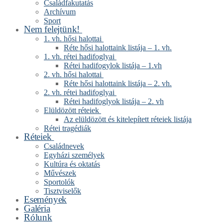
Családfakutatás
Archívum
Sport
Nem felejtünk!
1. vh. hősi halottai
Réte hősi halottaink listája – 1. vh.
1. vh. rétei hadifoglyai
Rétei hadifogylok listája – 1.vh
2. vh. hősi halottai
Réte hősi halottaink listája – 2. vh.
2. vh. rétei hadifoglyai
Rétei hadifoglyok listája – 2. vh
Elüldözött réteiek
Az elüldözött és kitelepített réteiek listája
Rétei tragédiák
Réteiek
Családnevek
Egyházi személyek
Kultúra és oktatás
Művészek
Sportolók
Tisztviselők
Események
Galéria
Rólunk