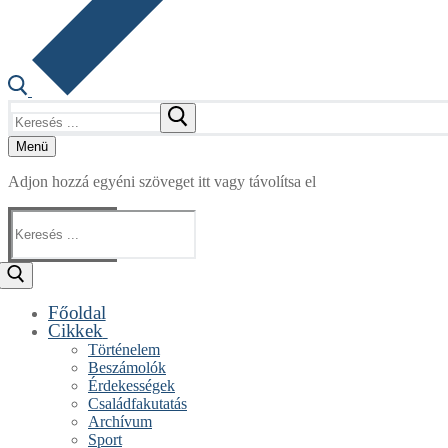
Keresése:
Menü
Adjon hozzá egyéni szöveget itt vagy távolítsa el
Keresése:
Főoldal
Cikkek
Történelem
Beszámolók
Érdekességek
Családfakutatás
Archívum
Sport