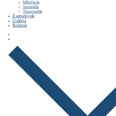
Művészek
Sportolók
Tisztviselők
Események
Galéria
Rólunk