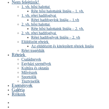
Nem felejtünk!
1. vh. hősi halottai
Réte hősi halottaink listája – 1. vh.
1. vh. rétei hadifoglyai
Rétei hadifogylok listája – 1.vh
2. vh. hősi halottai
Réte hősi halottaink listája – 2. vh.
2. vh. rétei hadifoglyai
Rétei hadifoglyok listája – 2. vh
Elüldözött réteiek
Az elüldözött és kitelepített réteiek listája
Rétei tragédiák
Réteiek
Családnevek
Egyházi személyek
Kultúra és oktatás
Művészek
Sportolók
Tisztviselők
Események
Galéria
Rólunk