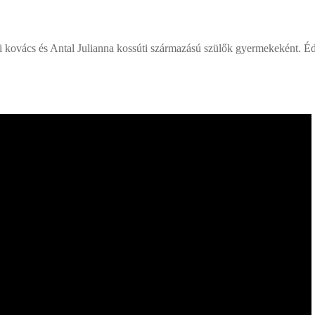
 kovács és Antal Julianna kossúti származású szülők gyermekeként. Éde