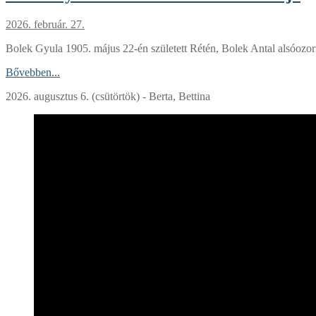
2026. február. 27.
Bolek Gyula 1905. május 22-én született Rétén, Bolek Antal alsóozori
Bővebben...
2026. augusztus 6. (csütörtök) - Berta, Bettina