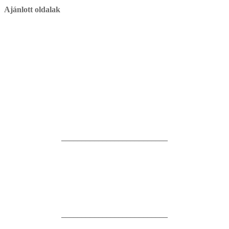
Ajánlott oldalak
__________________________
__________________________