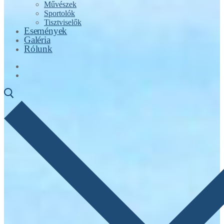
Művészek
Sportolók
Tisztviselők
Események
Galéria
Rólunk