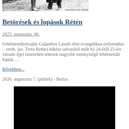
Betörések és lopások Rétén
2025. augusztus. 06.
Fehérneműtolvajlás Galambos László rétei evangélikus (református
– szerk. jav. Terra Rethe) lelkész udvaráról múlt hó 24-éről 25-ére
virradó éjjel ismeretlen tettesek nagyobb mennyiségű fehérneműt
loptak.…
Bővebben...
2026. augusztus 7. (péntek) - Ibolya